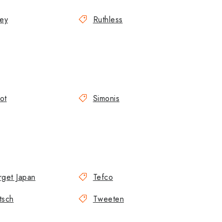
ley
Ruthless
ot
Simonis
rget Japan
Tefco
tsch
Tweeten