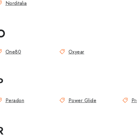
Norditalia
O
One80
Oxyear
P
Peradon
Power Glide
Pr
R