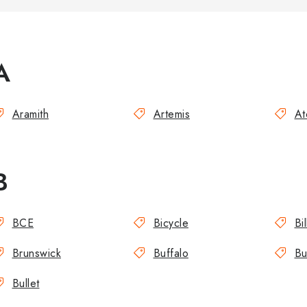
A
Aramith
Artemis
At
B
BCE
Bicycle
Bi
Brunswick
Buffalo
Bul
Bullet