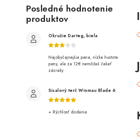
Posledné hodnotenie
I
produktov
Okružie Darteg, biela
Najobyčajnejšia pena, nízka hustota
peny, ale za 12€ nemôžeš čakať
zázraky.
Sisalový terč Winmau Blade 6
+ Rýchlosť dodania