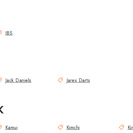
IBS
J
Jack Daniels
Jarex Darts
K
Kamui
Kimchi
Ki