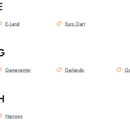
E
E-Land
Euro Dart
G
Gamecenter
Garlando
Go
H
Harrows