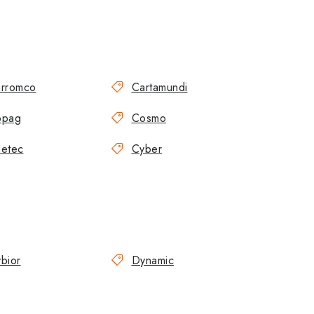
rromco
Cartamundi
opag
Cosmo
etec
Cyber
bior
Dynamic