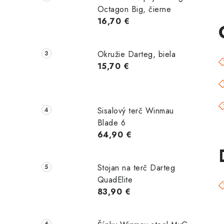
Octagon Big, čierne
16,70 €
Okružie Darteg, biela
15,70 €
Sisalový terč Winmau
Blade 6
64,90 €
Stojan na terč Darteg
QuadElite
83,90 €