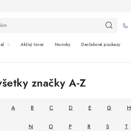
bal
Akčný tovar
Novinky
Darčekové poukazy
všetky značky A-Z
A
B
C
D
E
G
N
O
P
R
S
T