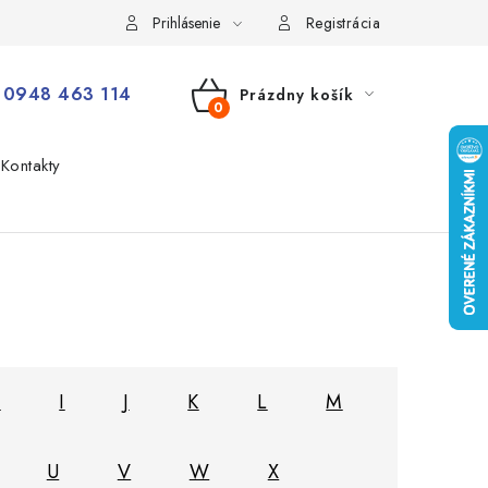
Prihlásenie
Registrácia
0948 463 114
Prázdny košík
NÁKUPNÝ
Kontakty
KOŠÍK
H
I
J
K
L
M
U
V
W
X