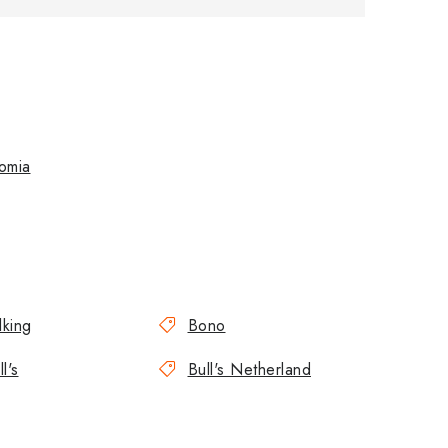
omia
llking
Bono
l's
Bull's Netherland