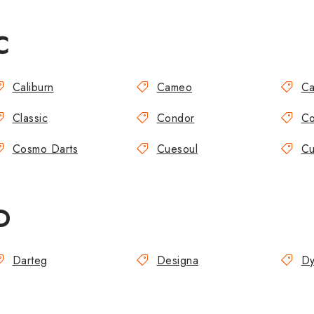
C
Caliburn
Cameo
Ca
Classic
Condor
C
Cosmo Darts
Cuesoul
Cu
D
Darteg
Designa
Dy