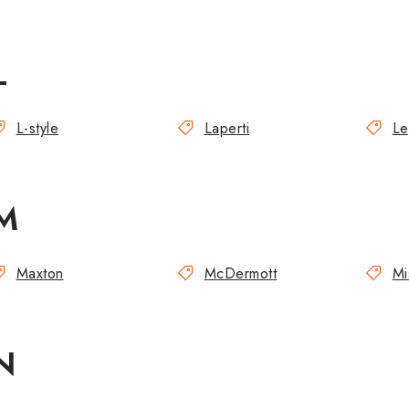
L
L-style
Laperti
Le
M
Maxton
McDermott
Mi
N