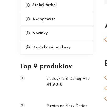
p
r
Stolný futbal
a
i
Akčný tovar
e
n
e
Novinky
l
Darčekové poukazy
Top 9 produktov
Sisalový terč Darteg Alfa
41,90 €
Puzdro na šípky Darteg