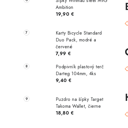
Šípky Winmau steel MvG
Ambition
19,90 €
Karty Bicycle Standard
Duo Pack, modré a
červené
7,99 €
Podpivník plastový terč
Darteg 104mm, 4ks
9,40 €
Puzdro na šípky Target
Takoma Wallet, čierne
18,80 €