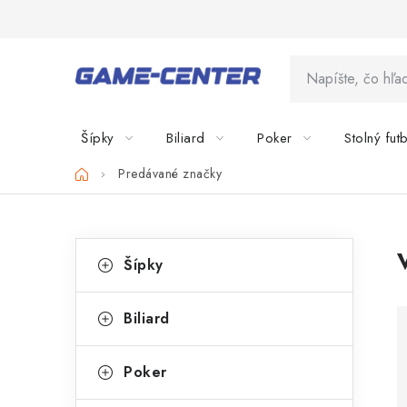
Prejsť
na
obsah
Šípky
Biliard
Poker
Stolný fut
Domov
Predávané značky
B
K
Preskočiť
Šípky
kategórie
a
o
t
č
Biliard
e
n
g
Poker
ý
ó