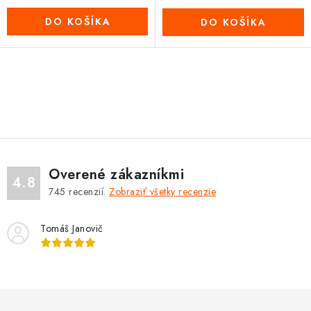
DO KOŠÍKA
DO KOŠÍKA
O
v
l
á
d
Overené zákazníkmi
a
4.8
745
recenzií.
Zobraziť všetky recenzie
c
i
Tomáš Janovič
e
p
r
v
k