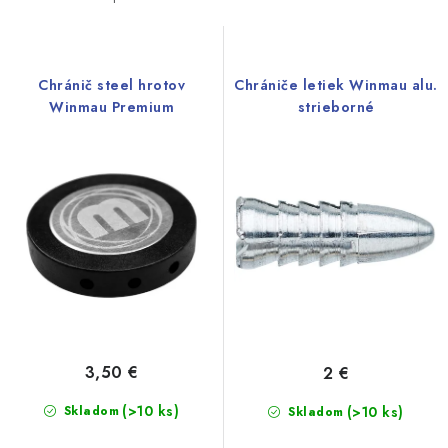
i
e
s
n
p
i
r
e
Chránič steel hrotov
Chrániče letiek Winmau alu.
o
p
Winmau Premium
strieborné
d
r
u
o
k
d
t
u
o
k
v
t
o
v
3,50 €
2 €
(>10 ks)
Skladom
(>10 ks)
Skladom