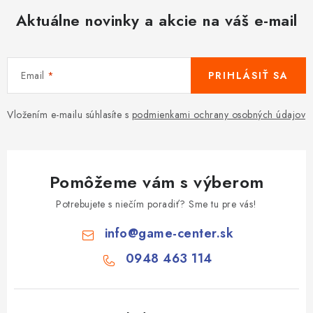
y
Aktuálne novinky a akcie na váš e-mail
v
ý
p
Email
PRIHLÁSIŤ SA
i
s
Vložením e-mailu súhlasíte s
podmienkami ochrany osobných údajov
u
Pomôžeme vám s výberom
Potrebujete s niečím poradiť? Sme tu pre vás!
info
@
game-center.sk
0948 463 114