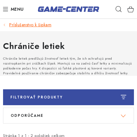
Prejsť
Hľad
na
obsah
Šípky
Príslušenstvo k šipkam
Biliard
Chrániče letiek
Poker
Chrániče letiek predlžujú životnosť letiek tým, že ich ochraňujú pred
Stolný futbal
rozstrapkaním pri zrážkach šípok. Montujú sa na zadnú časť letky a minimalizujú
poškodenie počas hry. K dispozícii sú ľahké plastové aj kovové varianty.
Pravidelné používanie chráničov zabezpečuje stabilitu a dlhšiu životnosť letky.
Akčný tovar
Novinky
FILTROVAŤ PRODUKTY
Darčekové poukazy
V
R
Kontakty
ODPORÚČAME
ý
a
p
d
Stránka
1
z
1
-
2
položiek celkom