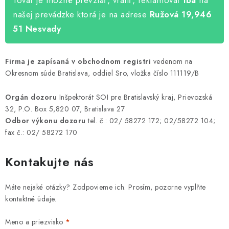
Tovar je možné prevziať, vrátiť, reklamovať
iba
na
našej prevádzke ktorá je na adrese
Ružová 19,946
51 Nesvady
Firma je zapísaná v obchodnom registri
vedenom na
Okresnom súde Bratislava, oddiel Sro, vložka číslo 111119/B
Orgán dozoru
Inšpektorát SOI pre Bratislavský kraj, Prievozská
32, P.O. Box 5,820 07, Bratislava 27
Odbor výkonu dozoru
tel. č.: 02/ 58272 172; 02/58272 104;
fax č.: 02/ 58272 170
Kontakujte nás
Máte nejaké otázky? Zodpovieme ich. Prosím, pozorne vyplňte
kontaktné údaje.
Meno a priezvisko