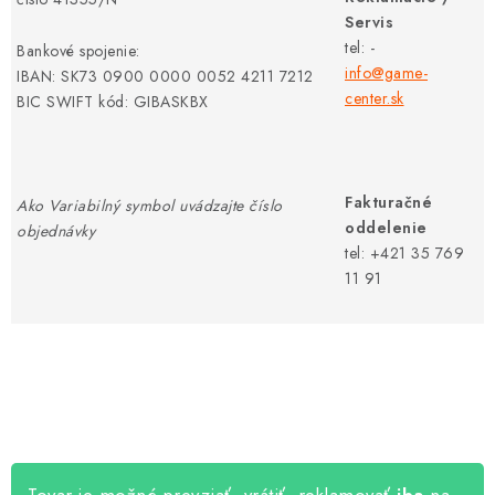
Servis
tel: -
Bankové spojenie:
info@game-
IBAN: SK73 0900 0000 0052 4211 7212
center.sk
BIC SWIFT kód: GIBASKBX
Fakturačné
Ako Variabilný symbol uvádzajte číslo
oddelenie
objednávky
tel: +421 35 769
11 91