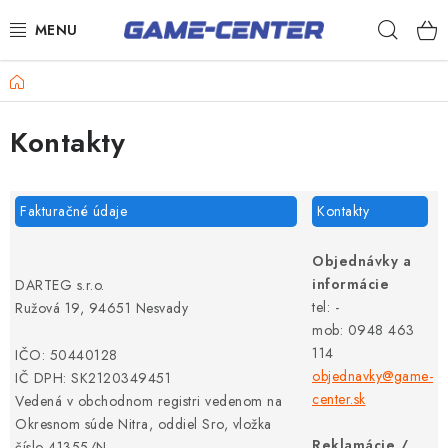
Prejsť
Hľad
na
obsah
Šípky
Domov
Biliard
Kontakty
Poker
Stolný futbal
Fakturačné údaje
Kontakty
Akčný tovar
Objednávky a
Novinky
informácie
DARTEG s.r.o.
tel: -
Ružová 19, 94651 Nesvady
Darčekové poukazy
mob: 0948 463
114
IČO: 50440128
Kontakty
objednavky@game-
IČ DPH: SK2120349451
center.sk
Vedená v obchodnom registri vedenom na
Okresnom súde Nitra, oddiel Sro, vložka
Reklamácie /
číslo 41355/N