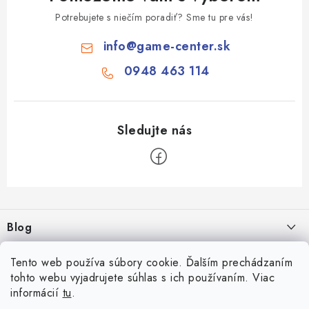
Potrebujete s niečím poradiť? Sme tu pre vás!
info
@
game-center.sk
0948 463 114
Z
á
Blog
p
ä
Aké druhy biliardu existujú? Kompletný prehľad biliardových hier
Facebook
Tento web používa súbory cookie. Ďalším prechádzaním
t
16.4.2026
tohto webu vyjadrujete súhlas s ich používaním. Viac
i
informácií
tu
.
Zákaznícky účet
Rozmery biliardového stola