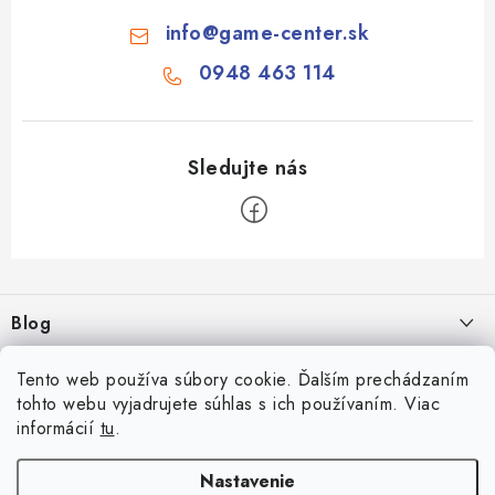
info
@
game-center.sk
0948 463 114
Z
á
Blog
p
ä
Aké druhy biliardu existujú? Kompletný prehľad biliardových hier
Facebook
Tento web používa súbory cookie. Ďalším prechádzaním
t
16.4.2026
tohto webu vyjadrujete súhlas s ich používaním. Viac
i
informácií
tu
.
Zákaznícky účet
Rozmery biliardového stola
e
26.6.2025
Prihlásenie
Nastavenie
Informácie