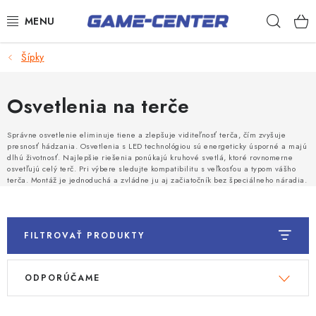
Prejsť
Hľad
na
obsah
Šípky
Šípky
Biliard
Osvetlenia na terče
Poker
Správne osvetlenie eliminuje tiene a zlepšuje viditeľnosť terča, čím zvyšuje
Stolný futbal
presnosť hádzania. Osvetlenia s LED technológiou sú energeticky úsporné a majú
dlhú životnosť. Najlepšie riešenia ponúkajú kruhové svetlá, ktoré rovnomerne
osvetľujú celý terč. Pri výbere sledujte kompatibilitu s veľkosťou a typom vášho
Akčný tovar
terča. Montáž je jednoduchá a zvládne ju aj začiatočník bez špeciálneho náradia.
Novinky
Darčekové poukazy
FILTROVAŤ PRODUKTY
Kontakty
V
R
ODPORÚČAME
ý
a
p
d