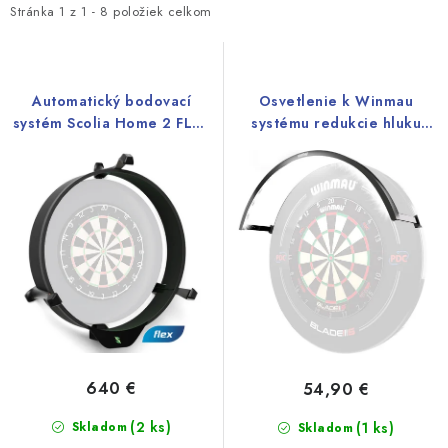
i
e
Stránka
1
z
1
-
8
položiek celkom
s
n
p
i
r
e
Automatický bodovací
Osvetlenie k Winmau
o
p
systém Scolia Home 2 FLEX
systému redukcie hluku
s osvetlením
Wispa
d
r
u
o
k
d
t
u
o
k
v
t
o
v
640 €
54,90 €
(2 ks)
Skladom
(1 ks)
Skladom