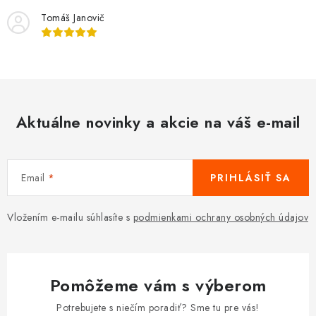
i
Tomáš Janovič
e
p
r
v
k
y
Aktuálne novinky a akcie na váš e-mail
v
ý
p
Email
PRIHLÁSIŤ SA
i
s
Vložením e-mailu súhlasíte s
podmienkami ochrany osobných údajov
u
Pomôžeme vám s výberom
Potrebujete s niečím poradiť? Sme tu pre vás!