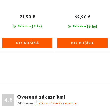
91,90 €
62,90 €
(3 ks)
Skladom
(6 ks)
Skladom
DO KOŠÍKA
DO KOŠÍKA
O
v
l
á
d
Overené zákazníkmi
a
4.8
745
recenzií.
Zobraziť všetky recenzie
c