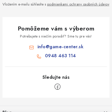
s
Vložením e-mailu súhlasíte s
podmienkami ochrany osobných údajov
u
Pomôžeme vám s výberom
Potrebujete s niečím poradiť? Sme tu pre vás!
info
@
game-center.sk
0948 463 114
Z
á