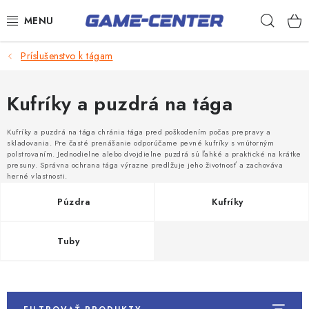
Prejsť
Hľad
na
obsah
Šípky
Príslušenstvo k tágam
Biliard
Kufríky a puzdrá na tága
Poker
Kufríky a puzdrá na tága chránia tága pred poškodením počas prepravy a
Stolný futbal
skladovania. Pre časté prenášanie odporúčame pevné kufríky s vnútorným
polstrovaním. Jednodielne alebo dvojdielne puzdrá sú ľahké a praktické na krátke
presuny. Správna ochrana tága výrazne predlžuje jeho životnosť a zachováva
Akčný tovar
herné vlastnosti.
Novinky
Púzdra
Kufríky
Darčekové poukazy
Tuby
Kontakty