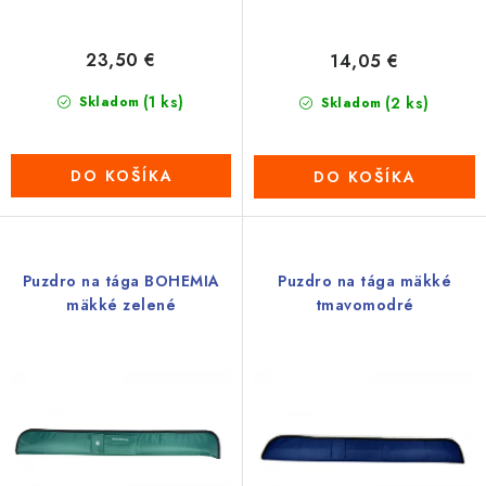
v
23,50 €
14,05 €
(1 ks)
Skladom
(2 ks)
Skladom
DO KOŠÍKA
DO KOŠÍKA
Puzdro na tága BOHEMIA
Puzdro na tága mäkké
mäkké zelené
tmavomodré