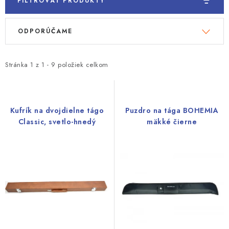
FILTROVAŤ PRODUKTY
V
R
ODPORÚČAME
ý
a
p
d
i
e
Stránka
1
z
1
-
9
položiek celkom
s
n
p
i
r
e
Kufrík na dvojdielne tágo
Puzdro na tága BOHEMIA
o
p
Classic, svetlo-hnedý
mäkké čierne
d
r
u
o
k
d
t
u
o
k
v
t
o