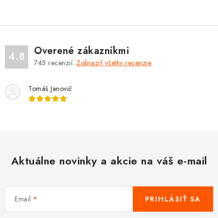
v
l
á
d
Overené zákazníkmi
a
4.8
745
recenzií.
Zobraziť všetky recenzie
c
i
Tomáš Janovič
e
p
r
v
k
y
Aktuálne novinky a akcie na váš e-mail
v
ý
p
Email
PRIHLÁSIŤ SA
i