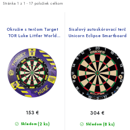
i
e
Stránka
1
z
1
-
17
položiek celkom
s
n
p
i
r
e
Okružie s terčom Target
Sisalový autoskórovací terč
o
p
TOR Luke Littler World
Unicorn Eclipse Smartboard
Champion 2025
d
r
u
o
k
d
t
u
o
k
v
t
o
v
153 €
304 €
(2 ks)
Skladom
(8 ks)
Skladom