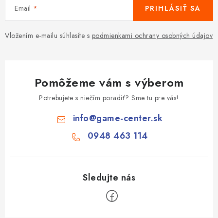
p
Email
PRIHLÁSIŤ SA
i
s
Vložením e-mailu súhlasíte s
podmienkami ochrany osobných údajov
u
Pomôžeme vám s výberom
Potrebujete s niečím poradiť? Sme tu pre vás!
info
@
game-center.sk
0948 463 114