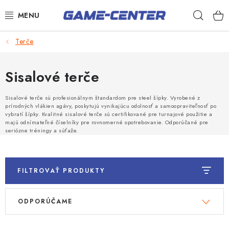
Prejsť
Hľad
na
obsah
Šípky
Terče
Biliard
Sisalové terče
Poker
Sisalové terče sú profesionálnym štandardom pre steel šípky. Vyrobené z
Stolný futbal
prírodných vlákien agávy, poskytujú vynikajúcu odolnosť a samoopraviteľnosť po
vybratí šípky. Kvalitné sisalové terče sú certifikované pre turnajové použitie a
majú odnímateľné číselníky pre rovnomerné opotrebovanie. Odporúčané pre
Akčný tovar
seriózne tréningy a súťaže.
Novinky
Darčekové poukazy
FILTROVAŤ PRODUKTY
Kontakty
V
R
ODPORÚČAME
ý
a
p
d