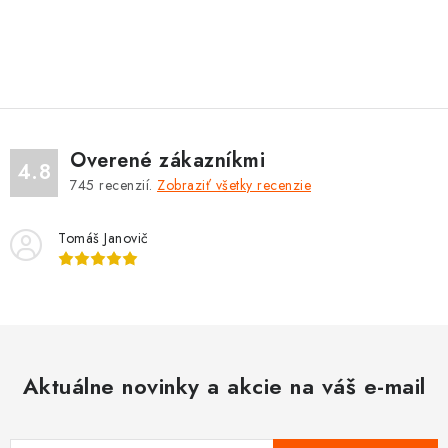
O
v
l
á
d
Overené zákazníkmi
a
4.8
745
recenzií.
Zobraziť všetky recenzie
c
i
Tomáš Janovič
e
p
r
v
k
y
Aktuálne novinky a akcie na váš e-mail
v
ý