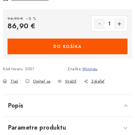
94,90 €
–8 %
86,90 €
Jednotková cena:
DO KOŠÍKA
Kód tovaru:
3031
Značka:
Winmau
Tlač
Opýtať sa
Strážiť
Zdieľať
Popis
Parametre produktu