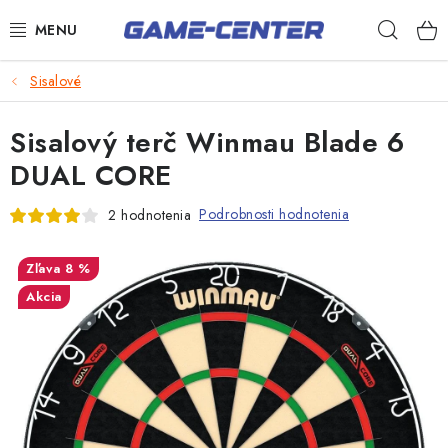
Prejsť
Hľad
na
obsah
Šípky
Sisalové
Biliard
Sisalový terč Winmau Blade 6
Poker
DUAL CORE
Stolný futbal
Podrobnosti hodnotenia
2 hodnotenia
Akčný tovar
8 %
Novinky
Akcia
Darčekové poukazy
Kontakty