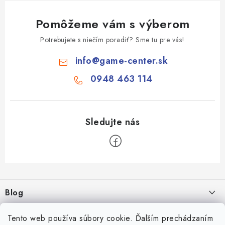
Pomôžeme vám s výberom
Potrebujete s niečím poradiť? Sme tu pre vás!
info
@
game-center.sk
0948 463 114
Z
á
Blog
p
ä
Aké druhy biliardu existujú? Kompletný prehľad biliardových hier
Facebook
Tento web používa súbory cookie. Ďalším prechádzaním
16.4.2026