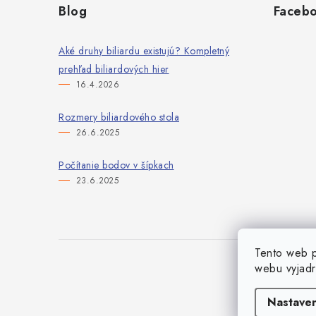
Blog
Faceb
p
ä
Aké druhy biliardu existujú? Kompletný
prehľad biliardových hier
t
16.4.2026
i
Rozmery biliardového stola
e
26.6.2025
Počítanie bodov v šípkach
23.6.2025
Tento web p
webu vyjadr
Nastaven