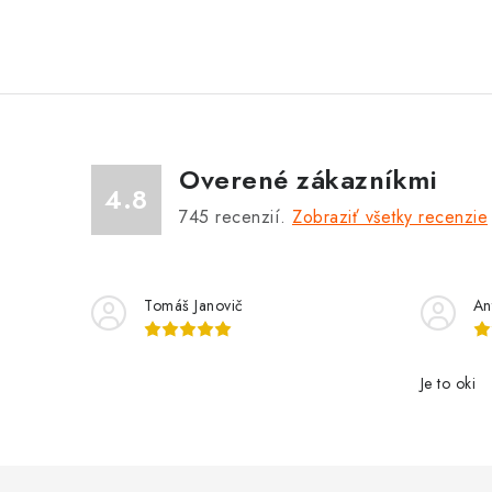
Overené zákazníkmi
4.8
745
recenzií.
Zobraziť všetky recenzie
Tomáš Janovič
An
Je to oki