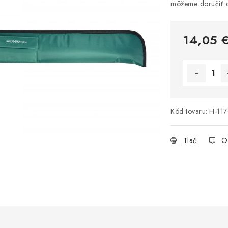
14,05 
Jednotková 
Kód tovaru:
H-11
Tlač
O