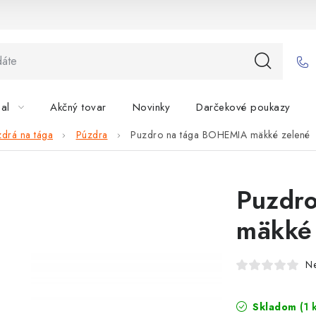
bal
Akčný tovar
Novinky
Darčekové poukazy
zdrá na tága
Púzdra
Puzdro na tága BOHEMIA mäkké zelené
Puzdr
mäkké
N
Skladom
(1 