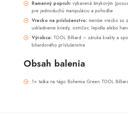
Ramenný popruh:
vybavená šmykovým (posu
pre jednoduchú manipuláciu a pohodlie
Vrecko na príslušenstvo:
menšie vrecko so z
uskladnenie kriedy, ostričov, lepidla alebo han
Výrobca:
TOOL Billiard – záruka kvality a spoľ
biliardového príslušenstva
Obsah balenia
1× taška na tágo Bohemia Green TOOL Billiar