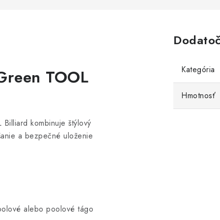
Dodatoč
Kategória
 Green TOOL
Hmotnosť
illiard kombinuje štýlový
ášanie a bezpečné uloženie
bolové alebo poolové tágo