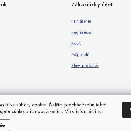
ook
Zákaznícky účet
Prihlásenie
Registrácia
Košík
Môj profil
Zľavy pre kluby
oužíva súbory cookie. Ďalším prechádzaním tohto
ujete súhlas s ich používaním. Viac informácií
tu
.
Copyright 2026
Game-Center.sk
. Všetky práva vyhradené.
Vytvoril Shoptet
ie