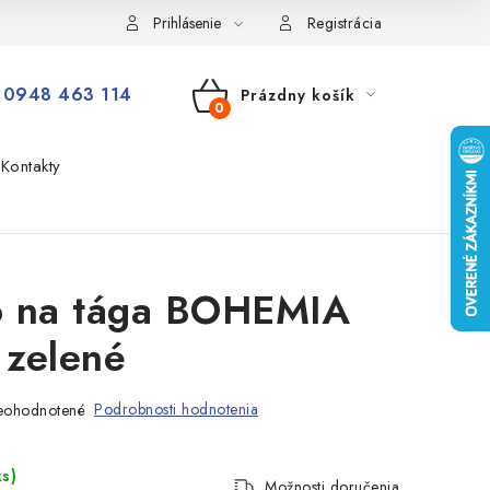
Prihlásenie
Registrácia
0948 463 114
Prázdny košík
NÁKUPNÝ
Kontakty
KOŠÍK
o na tága BOHEMIA
 zelené
Podrobnosti hodnotenia
eohodnotené
ks)
Možnosti doručenia