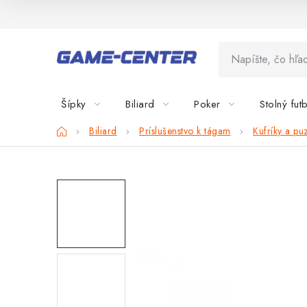
Prejsť
na
obsah
Šípky
Biliard
Poker
Stolný fut
Domov
Biliard
Príslušenstvo k tágam
Kufríky a pu