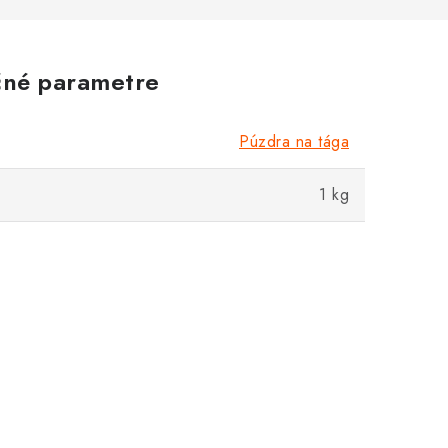
né parametre
Púzdra na tága
1 kg