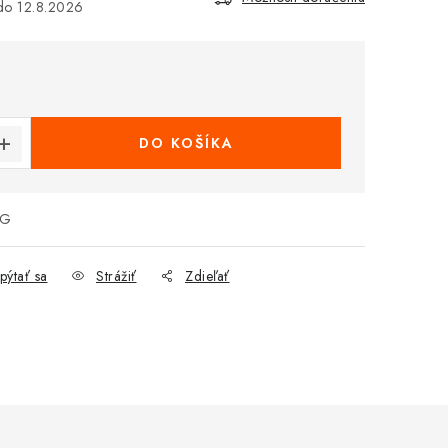
12.8.2026
€
cena:
DO KOŠÍKA
7G
pýtať sa
Strážiť
Zdieľať