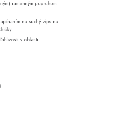
vným) ramenným popruhom
apínaním na suchý zips na
dričky
ahlivosti v oblasti
d