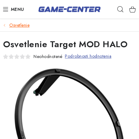
Prejsť
Hľad
na
obsah
Šípky
Osvetlenie
Biliard
Osvetlenie Target MOD HALO
Poker
Podrobnosti hodnotenia
Neohodnotené
Stolný futbal
Akčný tovar
Novinky
Darčekové poukazy
Kontakty