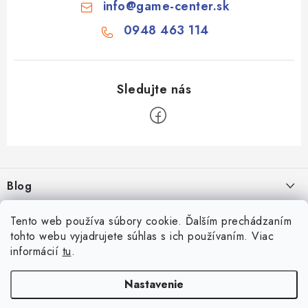
info
@
game-center.sk
0948 463 114
Z
á
Blog
p
ä
Aké druhy biliardu existujú? Kompletný prehľad biliardových hier
Tento web používa súbory cookie. Ďalším prechádzaním
Facebook
t
16.4.2026
tohto webu vyjadrujete súhlas s ich používaním. Viac
i
informácií
tu
.
Zákaznícky účet
Rozmery biliardového stola
e
26.6.2025
Prihlásenie
Nastavenie
Informácie
Počítanie bodov v šípkach