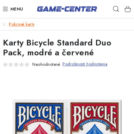
Prejsť
Hľad
na
obsah
Šípky
Pokrové karty
Biliard
Karty Bicycle Standard Duo
Poker
Pack, modré a červené
Stolný futbal
Podrobnosti hodnotenia
Neohodnotené
Akčný tovar
Novinky
Darčekové poukazy
Kontakty