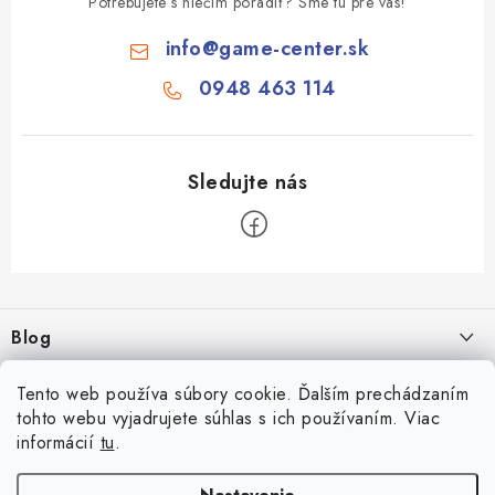
Potrebujete s niečím poradiť? Sme tu pre vás!
info
@
game-center.sk
0948 463 114
Z
á
Blog
p
ä
Aké druhy biliardu existujú? Kompletný prehľad biliardových hier
Tento web používa súbory cookie. Ďalším prechádzaním
Facebook
t
16.4.2026
tohto webu vyjadrujete súhlas s ich používaním. Viac
i
informácií
tu
.
Zákaznícky účet
Rozmery biliardového stola
e
26.6.2025
Prihlásenie