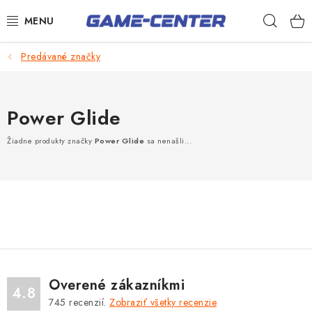
Prejsť
Hľad
na
obsah
Šípky
Predávané značky
Biliard
Power Glide
Poker
Stolný futbal
Žiadne produkty značky
Power Glide
sa nenašli...
Akčný tovar
Novinky
Darčekové poukazy
Kontakty
Overené zákazníkmi
4.8
745
recenzií.
Zobraziť všetky recenzie