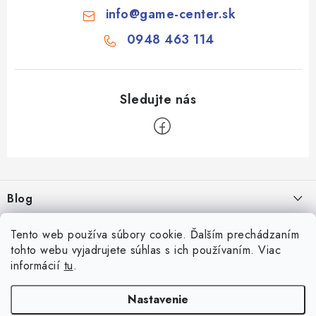
info
@
game-center.sk
0948 463 114
Z
á
Blog
p
ä
Aké druhy biliardu existujú? Kompletný prehľad biliardových hier
Tento web používa súbory cookie. Ďalším prechádzaním
Facebook
t
16.4.2026
tohto webu vyjadrujete súhlas s ich používaním. Viac
i
informácií
tu
.
Zákaznícky účet
Game-Center.sk
Rozmery biliardového stola
e
26.6.2025
Prihlásenie
Nastavenie
Informácie