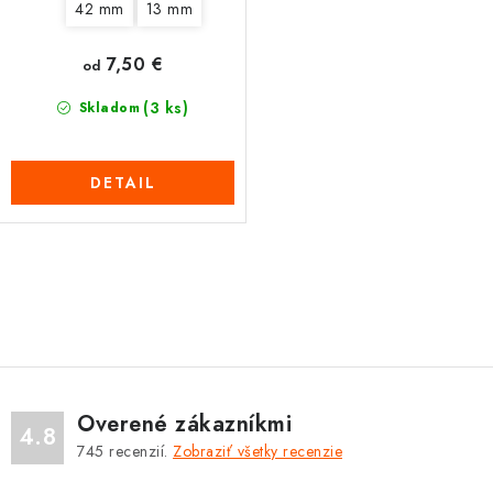
42 mm
13 mm
7,50 €
od
(3 ks)
Skladom
DETAIL
O
v
l
á
d
Overené zákazníkmi
a
4.8
745
recenzií.
Zobraziť všetky recenzie
c
i