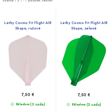
i
e
Stránka
1
z
1
-
7
položiek celkom
s
n
p
i
r
e
Letky Cosmo Fit Flight AIR
Letky Cosmo Fit Flight AIR
o
p
Shape, ružové
Shape, zelené
d
r
u
o
k
d
t
u
o
k
v
t
o
v
7,50 €
7,50 €
(3 sada)
Skladom
(2 sada)
Skladom