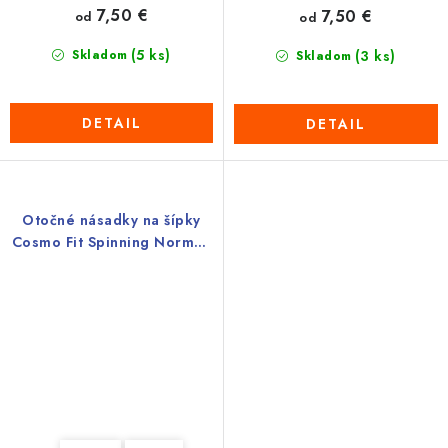
7,50 €
7,50 €
od
od
(5 ks)
Skladom
(3 ks)
Skladom
DETAIL
DETAIL
Otočné násadky na šípky
Cosmo Fit Spinning Normal,
čierne