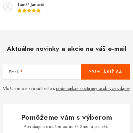
Tomáš Janovič
e
p
r
v
k
y
Aktuálne novinky a akcie na váš e-mail
v
ý
p
Email
PRIHLÁSIŤ SA
i
s
Vložením e-mailu súhlasíte s
podmienkami ochrany osobných údajov
u
Pomôžeme vám s výberom
Potrebujete s niečím poradiť? Sme tu pre vás!