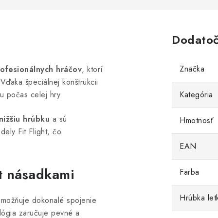
Dodatoč
Značka
ofesionálnych hráčov
, ktorí
Vďaka špeciálnej konštrukcii
tu počas celej hry.
Kategória
nižšiu hrúbku
a sú
Hmotnosť
ely Fit Flight, čo
EAN
it násadkami
Farba
Hrúbka let
umožňuje dokonalé spojenie
lógia zaručuje pevné a