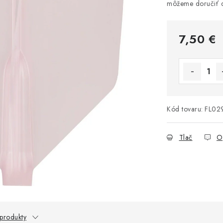
7,50 €
Jednotková 
Kód tovaru:
FL02
Tlač
O
 produkty