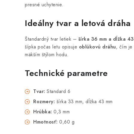
presné uchytenie.
Ideálny tvar a letová dráha
Štandardný tvar letiek –
šírka 36 mm a dĺžka 4
šípka počas letu opisuje
oblúkovú dráhu
, čím je
mäkším štýlom hodu.
Technické parametre
Tvar:
Standard 6
Rozmery:
šírka 33 mm, dĺžka 43 mm
Hrúbka:
0,3 mm
Hmotnosť:
0,60 g