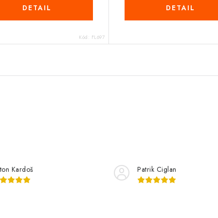
DETAIL
DETAIL
Kód:
FL697
ton Kardoš
Patrik Ciglan