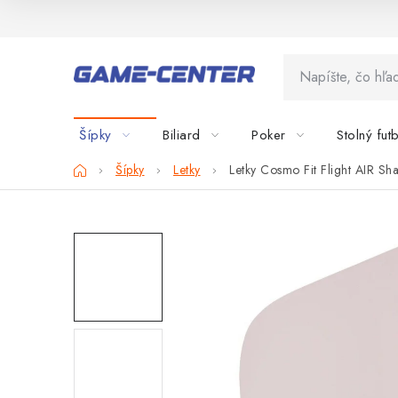
Prejsť
na
obsah
Šípky
Biliard
Poker
Stolný fut
Domov
Šípky
Letky
Letky Cosmo Fit Flight AIR Sh