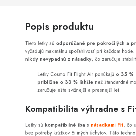
Popis produktu
Tieto letky sú
odporúčané pre pokročilých a pr
vyžadujú maximálnu spoľahlivosť pri každom hode. 
nikdy nevypadnú z násadky
, čo zaručuje stabili
Letky Cosmo Fit Flight Air ponúkajú
o 35 % 
približne o 33 % ľahšie
než štandardné mod
zaručuje ešte svižnejší a presnejší let.
Kompatibilita výhradne s F
Letky sú
kompatibilné iba s
násadkami Fit
, čo 
bez potreby krúžkov či iných úchytov. Táto techno