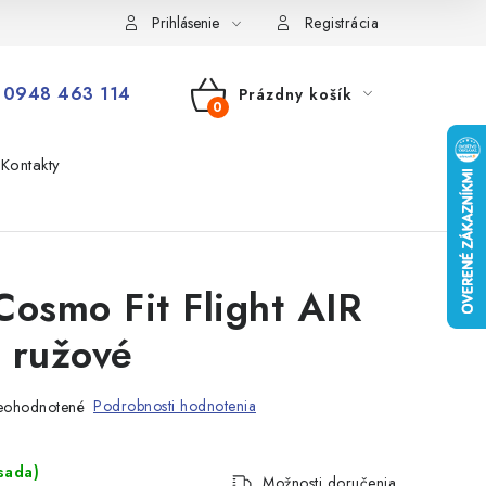
Prihlásenie
Registrácia
0948 463 114
Prázdny košík
NÁKUPNÝ
Kontakty
KOŠÍK
Cosmo Fit Flight AIR
 ružové
Podrobnosti hodnotenia
eohodnotené
sada)
Možnosti doručenia