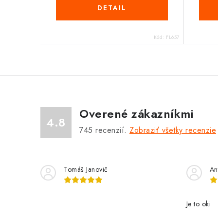
DETAIL
Kód:
FL657
Overené zákazníkmi
4.8
745
recenzií.
Zobraziť všetky recenzie
Tomáš Janovič
An
Je to oki