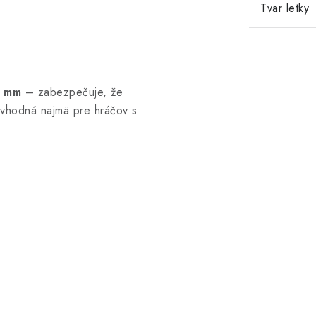
Tvar letky
3 mm
– zabezpečuje, že
 vhodná najmä pre hráčov s