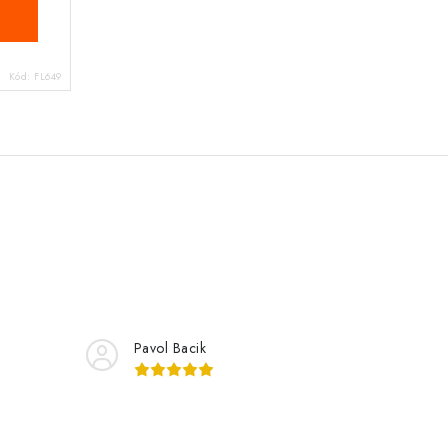
Kód:
FL649
Pavol Bacik