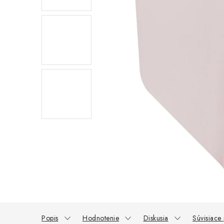
Popis
Hodnotenie
Diskusia
Súvisiace