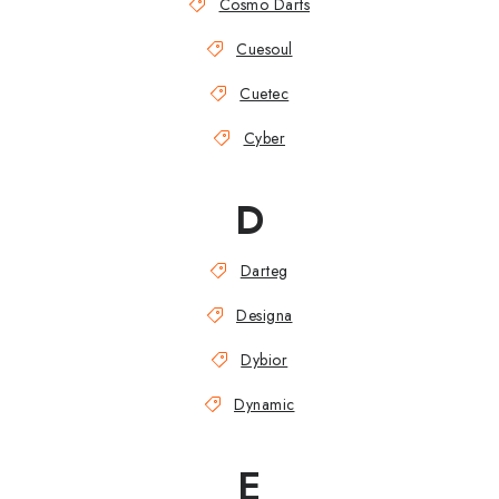
Cosmo Darts
Cuesoul
Cuetec
Cyber
D
Darteg
Designa
Dybior
Dynamic
E