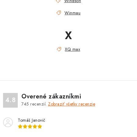
Windson
Winmau
X
XQ max
Overené zákazníkmi
4.8
745
recenzií.
Zobraziť všetky recenzie
Tomáš Janovič