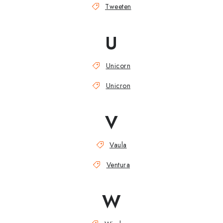
Tweeten
U
Unicorn
Unicron
V
Vaula
Ventura
W