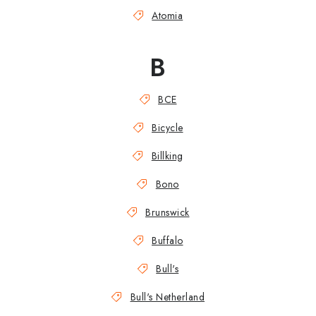
Atomia
B
BCE
Bicycle
Billking
Bono
Brunswick
Buffalo
Bull's
Bull's Netherland