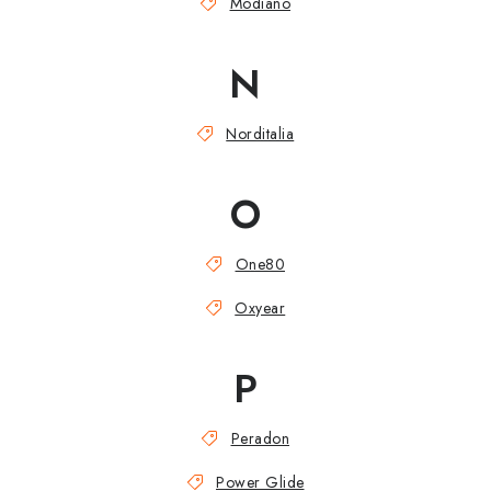
Modiano
N
Norditalia
O
One80
Oxyear
P
Peradon
Power Glide