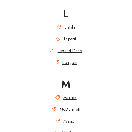
L
L-style
Laperti
Legend Darts
Longoni
M
Maxton
McDermott
Mission