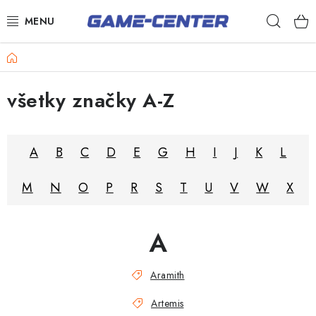
Prejsť
Hľad
na
obsah
Šípky
Domov
Biliard
všetky značky A-Z
Poker
Stolný futbal
A
B
C
D
E
G
H
I
J
K
L
Akčný tovar
M
N
O
P
R
S
T
U
V
W
X
Novinky
Darčekové poukazy
A
Kontakty
Aramith
Artemis