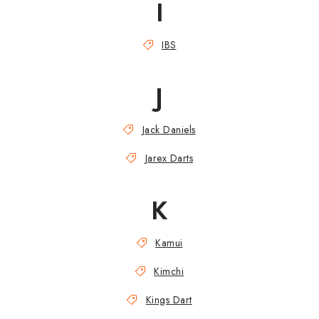
I
IBS
J
Jack Daniels
Jarex Darts
K
Kamui
Kimchi
Kings Dart