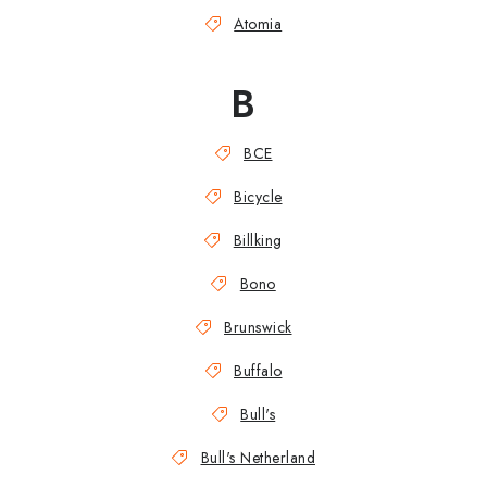
Atomia
B
BCE
Bicycle
Billking
Bono
Brunswick
Buffalo
Bull's
Bull's Netherland