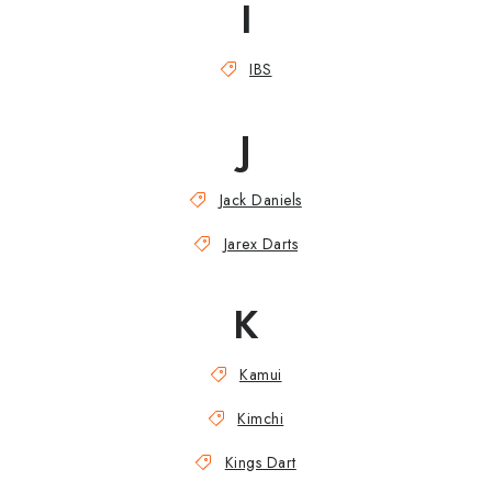
I
IBS
J
Jack Daniels
Jarex Darts
K
Kamui
Kimchi
Kings Dart