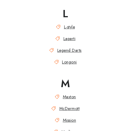
L
L-style
Laperti
Legend Darts
Longoni
M
Maxton
McDermott
Mission