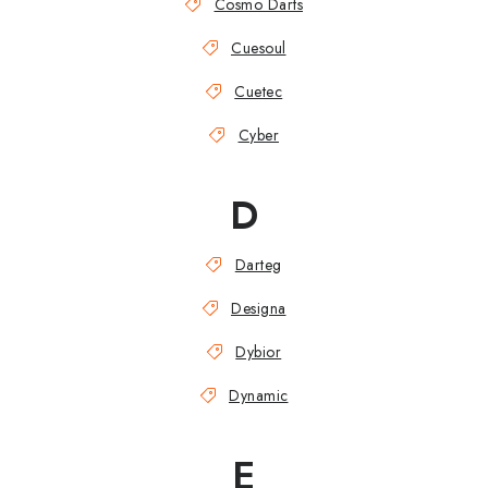
Cosmo Darts
Cuesoul
Cuetec
Cyber
D
Darteg
Designa
Dybior
Dynamic
E