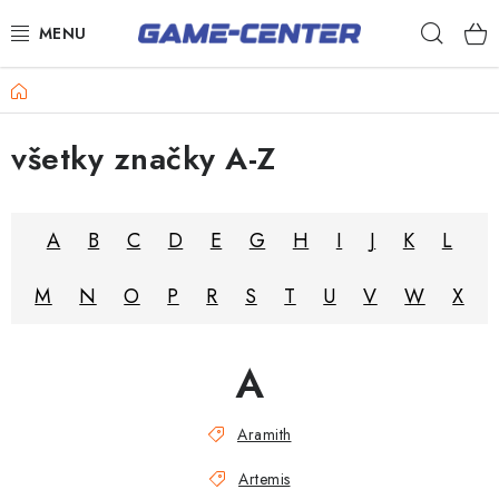
Prejsť
Hľad
na
obsah
Šípky
Domov
Biliard
všetky značky A-Z
Poker
Stolný futbal
A
B
C
D
E
G
H
I
J
K
L
Akčný tovar
M
N
O
P
R
S
T
U
V
W
X
Novinky
Darčekové poukazy
A
Kontakty
Aramith
Artemis