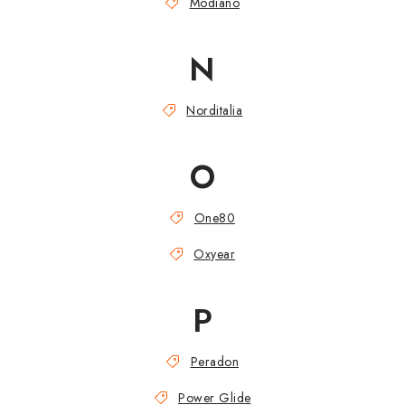
Modiano
N
Norditalia
O
One80
Oxyear
P
Peradon
Power Glide