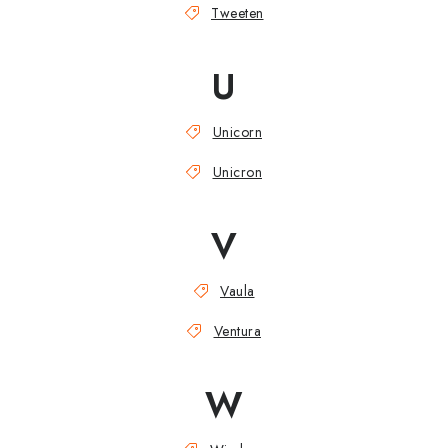
Tweeten
U
Unicorn
Unicron
V
Vaula
Ventura
W