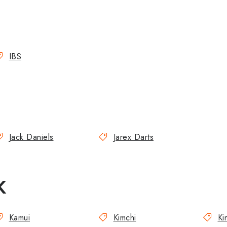
IBS
J
Jack Daniels
Jarex Darts
K
Kamui
Kimchi
Ki