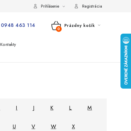
Prihlásenie
Registrácia
0948 463 114
Prázdny košík
NÁKUPNÝ
Kontakty
KOŠÍK
H
I
J
K
L
M
U
V
W
X