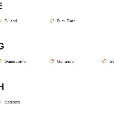
E
E-Land
Euro Dart
G
Gamecenter
Garlando
Go
H
Harrows