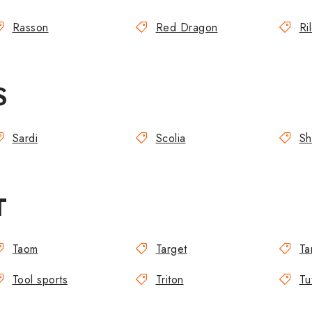
Rasson
Red Dragon
Ri
S
Sardi
Scolia
Sh
T
Taom
Target
Ta
Tool sports
Triton
Tu