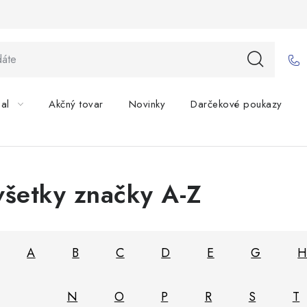
bal
Akčný tovar
Novinky
Darčekové poukazy
všetky značky A-Z
A
B
C
D
E
G
N
O
P
R
S
T