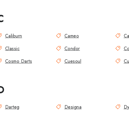
C
Caliburn
Cameo
Ca
Classic
Condor
C
Cosmo Darts
Cuesoul
Cu
D
Darteg
Designa
Dy