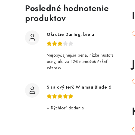
Posledné hodnotenie
I
produktov
Okružie Darteg, biela
Najobyčajnejšia pena, nízka hustota
peny, ale za 12€ nemôžeš čakať
zázraky.
Sisalový terč Winmau Blade 6
+ Rýchlosť dodania