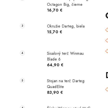
Octagon Big, čierne
16,70 €
Okružie Darteg, biela
15,70 €
Sisalový terč Winmau
Blade 6
64,90 €
Stojan na terč Darteg
QuadElite
83,90 €