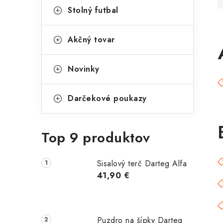
p
r
Stolný futbal
a
i
Akčný tovar
e
n
e
Novinky
l
Darčekové poukazy
Top 9 produktov
Sisalový terč Darteg Alfa
41,90 €
Puzdro na šípky Darteg