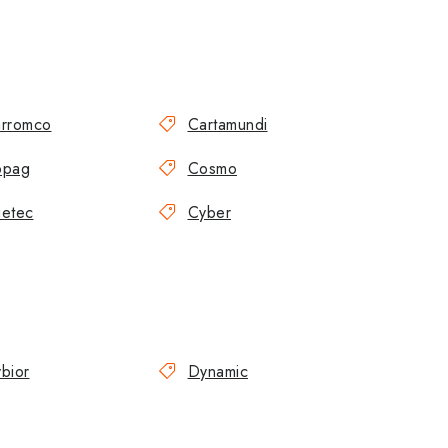
rromco
Cartamundi
opag
Cosmo
etec
Cyber
bior
Dynamic