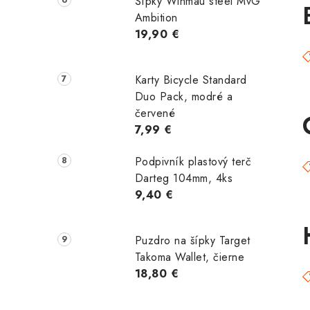
Šípky Winmau steel MvG
Ambition
19,90 €
Karty Bicycle Standard
Duo Pack, modré a
červené
7,99 €
Podpivník plastový terč
Darteg 104mm, 4ks
9,40 €
Puzdro na šípky Target
Takoma Wallet, čierne
18,80 €