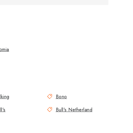
omia
llking
Bono
l's
Bull's Netherland