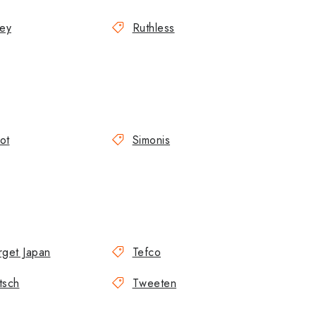
ley
Ruthless
ot
Simonis
rget Japan
Tefco
tsch
Tweeten