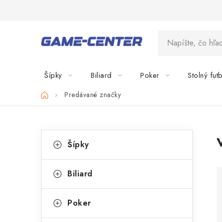
Prejsť
na
obsah
Šípky
Biliard
Poker
Stolný fut
Domov
Predávané značky
B
K
Preskočiť
Šípky
kategórie
a
o
t
č
Biliard
e
n
g
Poker
ý
ó