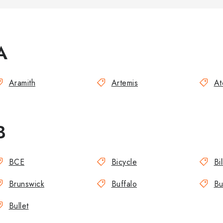
A
Aramith
Artemis
At
B
BCE
Bicycle
Bi
Brunswick
Buffalo
Bul
Bullet