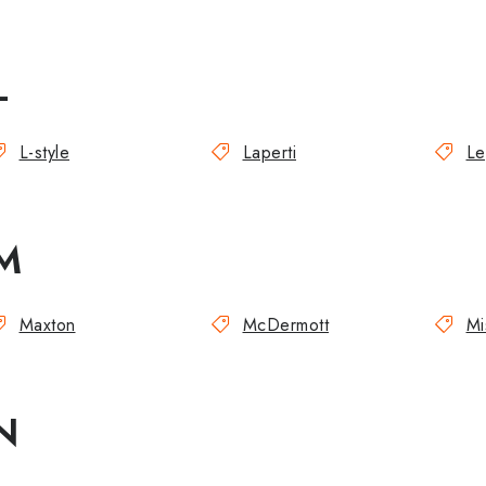
L
L-style
Laperti
Le
M
Maxton
McDermott
Mi
N