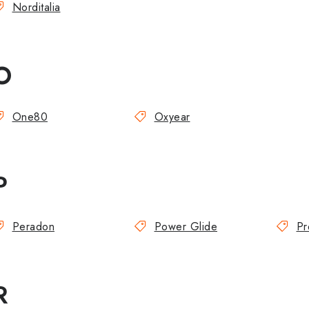
Norditalia
O
One80
Oxyear
P
Peradon
Power Glide
Pr
R