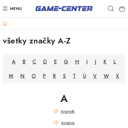
Prejsť
Hľad
na
obsah
Šípky
Domov
Biliard
všetky značky A-Z
Poker
Stolný futbal
A
B
C
D
E
G
H
I
J
K
L
Akčný tovar
M
N
O
P
R
S
T
U
V
W
X
Novinky
Darčekové poukazy
A
Kontakty
Aramith
Artemis