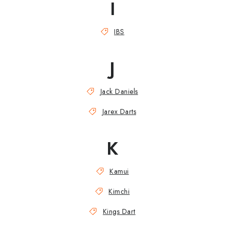
I
IBS
J
Jack Daniels
Jarex Darts
K
Kamui
Kimchi
Kings Dart