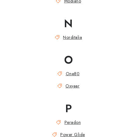
Modiano
N
Norditalia
O
One80
Oxyear
P
Peradon
Power Glide