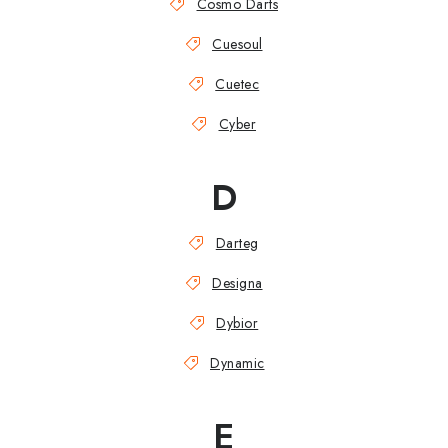
Cosmo Darts
Cuesoul
Cuetec
Cyber
D
Darteg
Designa
Dybior
Dynamic
E