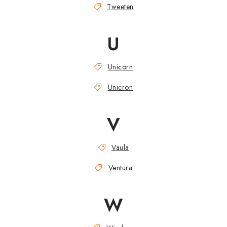
Tweeten
U
Unicorn
Unicron
V
Vaula
Ventura
W