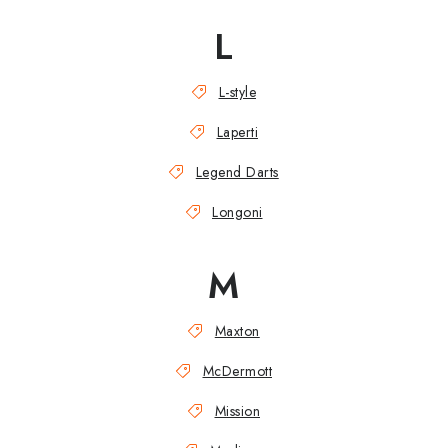
L
L-style
Laperti
Legend Darts
Longoni
M
Maxton
McDermott
Mission