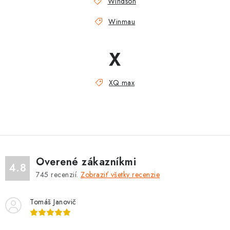
Windson
Winmau
X
XQ max
Overené zákazníkmi
4.8
745
recenzií.
Zobraziť všetky recenzie
Tomáš Janovič