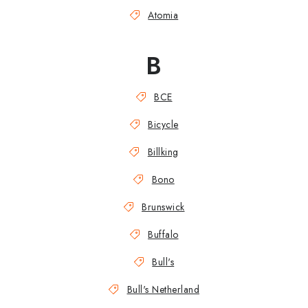
Atomia
B
BCE
Bicycle
Billking
Bono
Brunswick
Buffalo
Bull's
Bull's Netherland