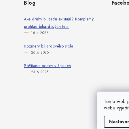
Blog
Faceb
p
ä
Aké druhy biliardu existujú? Kompletný
prehľad biliardových hier
t
16.4.2026
i
Rozmery biliardového stola
e
26.6.2025
Počítanie bodov v šípkach
23.6.2025
Tento web p
webu vyjadr
Nastaven