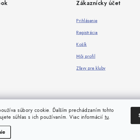
ook
Zákaznícky účet
Prihlásenie
Registrácia
Košík
Môj profil
Zľavy pre kluby
oužíva súbory cookie. Ďalším prechádzaním tohto
ujete súhlas s ich používaním. Viac informácií
tu
.
Copyright 2026
Game-Center.sk
. Všetky práva vyhradené.
Vytvoril Shoptet
ie