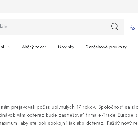
bal
Akčný tovar
Novinky
Darčekové poukazy
 nám prejavovali počas uplynulých 17 rokov. Spoločnosť sa sí
ávok vám odteraz bude zastrešovať firma e-Trade Europe s.r.
 maximum, aby ste boli spokojní tak ako doteraz. Každý nový r