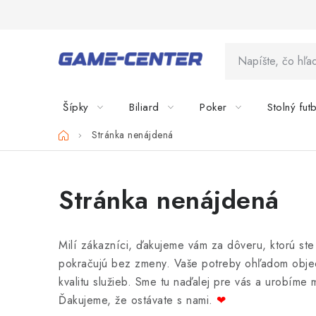
Prejsť
na
obsah
Šípky
Biliard
Poker
Stolný fut
Domov
Stránka nenájdená
Stránka nenájdená
Milí zákazníci, ďakujeme vám za dôveru, ktorú ste
pokračujú bez zmeny. Vaše potreby ohľadom objedn
kvalitu služieb. Sme tu naďalej pre vás a urobíme
Ďakujeme, že ostávate s nami.
❤