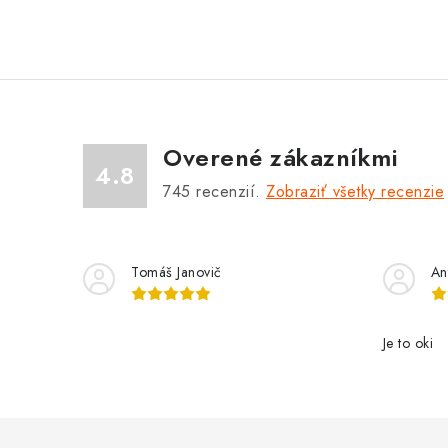
Overené zákazníkmi
4.8
745
recenzií.
Zobraziť všetky recenzie
Tomáš Janovič
An
Je to oki