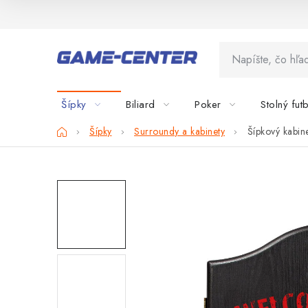
Prejsť
na
obsah
Šípky
Biliard
Poker
Stolný fut
Domov
Šípky
Surroundy a kabinety
Šípkový kabi