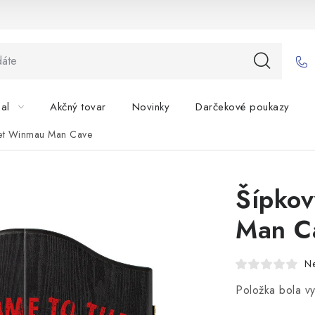
bal
Akčný tovar
Novinky
Darčekové poukazy
net Winmau Man Cave
Šípko
Man C
N
Položka bola 