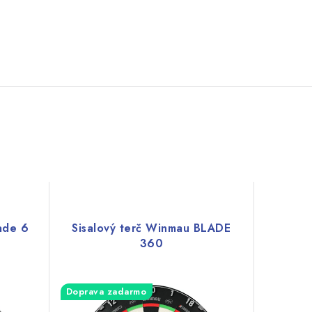
ade 6
Sisalový terč Winmau BLADE
360
Doprava zadarmo