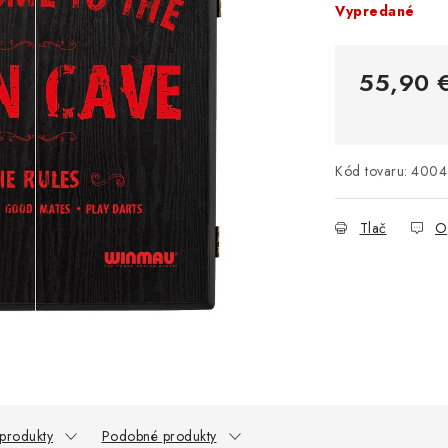
Vypredané
55,90 
Jednotková 
Kód tovaru:
4004
Tlač
O
 produkty
Podobné produkty