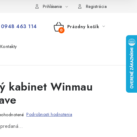
Prihlásenie
Registrácia
0948 463 114
Prázdny košík
NÁKUPNÝ
Kontakty
KOŠÍK
vý kabinet Winmau
ave
Podrobnosti hodnotenia
eohodnotené
vypredaná…