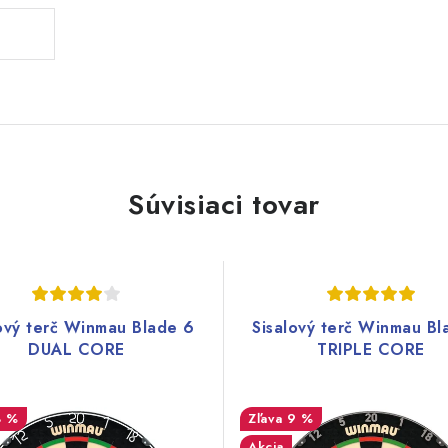
Súvisiaci tovar
lový terč Winmau Blade 6
Sisalový terč Winmau Bl
DUAL CORE
TRIPLE CORE
8 %
9 %
Akcia