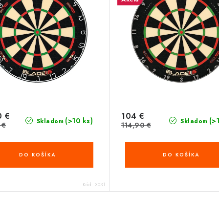
0 €
104 €
(>10 ks)
(>
Skladom
Skladom
 €
114,90 €
DO KOŠÍKA
DO KOŠÍKA
Kód:
3031