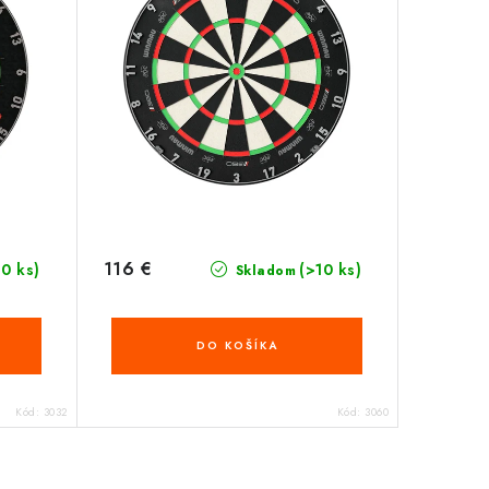
116 €
10 ks)
(>10 ks)
Skladom
DO KOŠÍKA
Kód:
3032
Kód:
3060