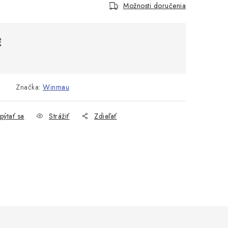
Možnosti doručenia
€
cena:
Značka:
Winmau
pýtať sa
Strážiť
Zdieľať