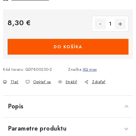
8,30 €
Jednotková cena:
DO KOŠÍKA
Kód tovaru:
QD7800230-2
Značka:
XQ max
Tlač
Opýtať sa
Strážiť
Zdieľať
Popis
Parametre produktu