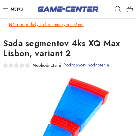
Prejsť
Hľad
na
obsah
Šípky
Náhradné diely k elektronickým terčom
Biliard
Sada segmentov 4ks XQ Max
Poker
Lisbon, variant 2
Stolný futbal
Podrobnosti hodnotenia
Neohodnotené
Akčný tovar
Novinky
Darčekové poukazy
Kontakty