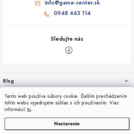
info
@
game-center.sk
0948 463 114
Z
á
Blog
p
ä
Aké druhy biliardu existujú? Kompletný prehľad biliardových hier
Tento web používa súbory cookie. Ďalším prechádzaním
Facebook
t
16.4.2026
tohto webu vyjadrujete súhlas s ich používaním. Viac
i
informácií
tu
.
Zákaznícky účet
Rozmery biliardového stola
e
26.6.2025
Prihlásenie
Nastavenie
Informácie
Počítanie bodov v šípkach