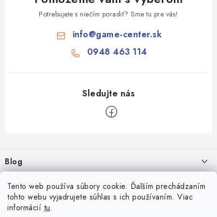
Potrebujete s niečím poradiť? Sme tu pre vás!
info
@
game-center.sk
0948 463 114
Z
á
Blog
p
ä
Aké druhy biliardu existujú? Kompletný prehľad biliardových hier
Facebook
Tento web používa súbory cookie. Ďalším prechádzaním
t
16.4.2026
tohto webu vyjadrujete súhlas s ich používaním. Viac
i
informácií
tu
.
Zákaznícky účet
Rozmery biliardového stola