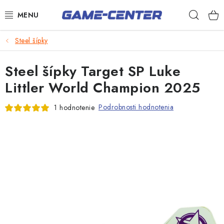
Prejsť
Hľad
na
obsah
Šípky
Steel šípky
Biliard
Steel šípky Target SP Luke
Poker
Littler World Champion 2025
Stolný futbal
Podrobnosti hodnotenia
1 hodnotenie
Akčný tovar
Novinky
Darčekové poukazy
Kontakty