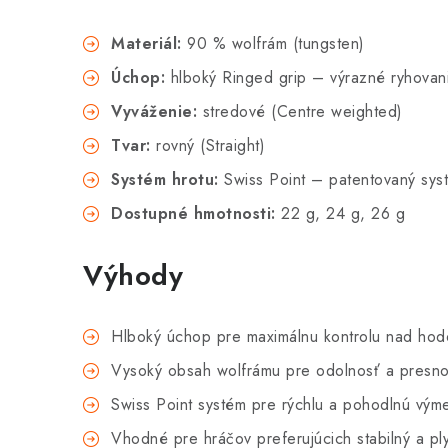
Materiál:
90 % wolfrám (tungsten)
Úchop:
hlboký Ringed grip – výrazné ryhovani
Vyváženie:
stredové (Centre weighted)
Tvar:
rovný (Straight)
Systém hrotu:
Swiss Point – patentovaný sys
Dostupné hmotnosti:
22 g, 24 g, 26 g
Výhody
Hlboký úchop pre maximálnu kontrolu nad ho
Vysoký obsah wolfrámu pre odolnosť a presno
Swiss Point systém pre rýchlu a pohodlnú vým
Vhodné pre hráčov preferujúcich stabilný a ply