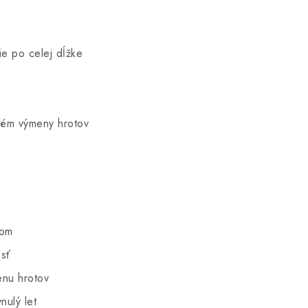
e po celej dĺžke
tém výmeny hrotov
dom
sť
enu hrotov
nulý let