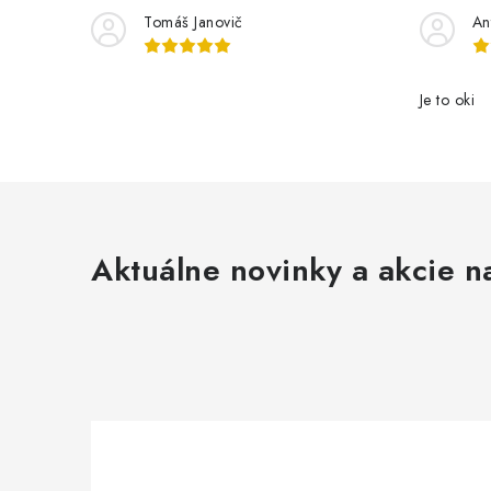
Tomáš Janovič
An
Je to oki
Aktuálne novinky a akcie na