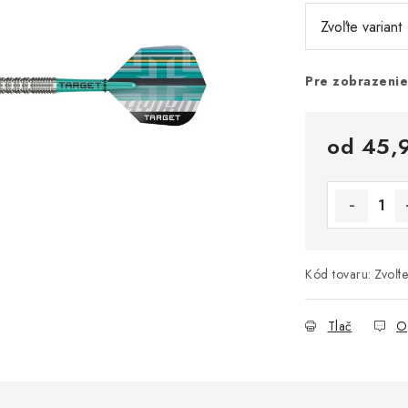
Pre zobrazenie
od
45,
Jednotková 
Kód tovaru:
Zvoľte
Tlač
O