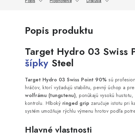
Popis
Hodnotenie
Diskusia
Popis produktu
Target Hydro 03 Swiss 
šípky
Steel
Target Hydro 03 Swiss Point 90%
sú profesion
hráčov, ktorí vyžadujú stabilitu, pevný úchop a 
wolfrámu (tungstenu)
, ponúkajú vysokú hustotu, 
kontrolu. Hlboký
ringed grip
zaručuje istotu pri
systém umožňuje rýchlu výmenu hrotov podľa potr
Hlavné vlastnosti