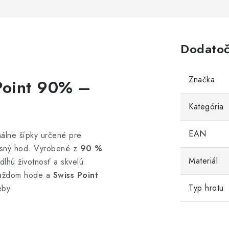
Dodatoč
Značka
Point 90% –
Kategória
EAN
álne šípky určené pre
presný hod. Vyrobené z
90 %
Materiál
dlhú životnosť a skvelú
 každom hode a
Swiss Point
Typ hrotu
eby.