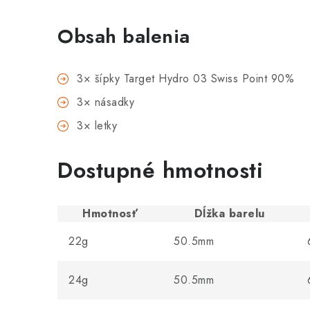
Obsah balenia
3× šípky Target Hydro 03 Swiss Point 90%
3× násadky
3× letky
Dostupné hmotnosti
Hmotnosť
Dĺžka barelu
22g
50.5mm
24g
50.5mm