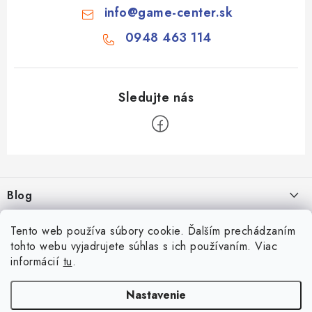
info
@
game-center.sk
0948 463 114
Z
á
Blog
p
ä
Aké druhy biliardu existujú? Kompletný prehľad biliardových hier
Facebook
Tento web používa súbory cookie. Ďalším prechádzaním
t
16.4.2026
tohto webu vyjadrujete súhlas s ich používaním. Viac
i
informácií
tu
.
Zákaznícky účet
Rozmery biliardového stola
e
26.6.2025
Prihlásenie
Nastavenie
Informácie