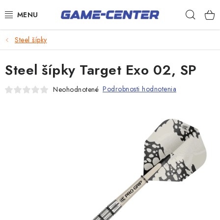
Prejsť
Hľad
na
obsah
Šípky
Steel šípky
Biliard
Steel šípky Target Exo 02, SP
Poker
Podrobnosti hodnotenia
Neohodnotené
Stolný futbal
Novinka
Akčný tovar
Novinky
Darčekové poukazy
Kontakty