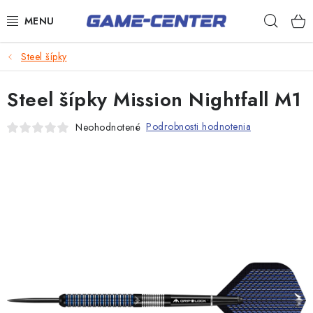
Prejsť
Hľad
na
obsah
Šípky
Steel šípky
Biliard
Steel šípky Mission Nightfall M1
Poker
Podrobnosti hodnotenia
Neohodnotené
Stolný futbal
Akčný tovar
Novinky
Darčekové poukazy
Kontakty