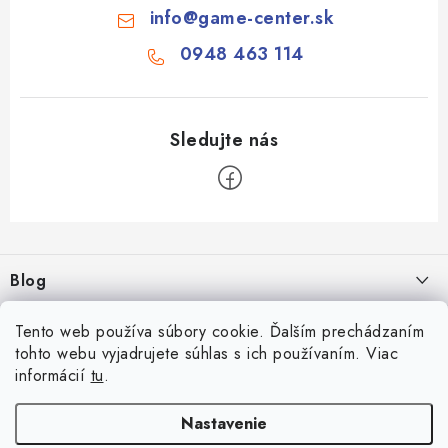
info
@
game-center.sk
0948 463 114
Z
á
Blog
p
ä
Aké druhy biliardu existujú? Kompletný prehľad biliardových hier
Facebook
Tento web používa súbory cookie. Ďalším prechádzaním
t
16.4.2026
tohto webu vyjadrujete súhlas s ich používaním. Viac
i
informácií
tu
.
Zákaznícky účet
Rozmery biliardového stola
e
26.6.2025
Prihlásenie
Nastavenie
Informácie