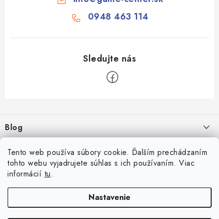
0948 463 114
Z
á
Blog
p
ä
Aké druhy biliardu existujú? Kompletný prehľad biliardových hier
Facebook
Tento web používa súbory cookie. Ďalším prechádzaním
t
16.4.2026
tohto webu vyjadrujete súhlas s ich používaním. Viac
i
informácií
tu
.
Zákaznícky účet
Rozmery biliardového stola
e
26.6.2025
Prihlásenie
Nastavenie
Informácie
Počítanie bodov v šípkach
Registrácia