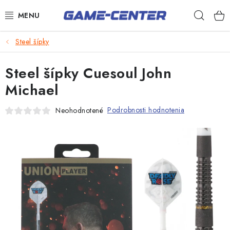
Prejsť
Hľad
na
obsah
Šípky
Steel šípky
Biliard
Steel šípky Cuesoul John
Poker
Michael
Stolný futbal
Podrobnosti hodnotenia
Neohodnotené
Akčný tovar
Novinky
Darčekové poukazy
Kontakty