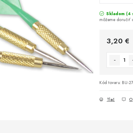
Skladom
(4 
3,20 €
Jednotková 
Kód tovaru:
BU-2
Tlač
O