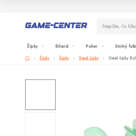
Prejsť
na
obsah
Šípky
Biliard
Poker
Stolný fut
Domov
Šípky
Šípky
Steel šípky
Steel šípky Bul