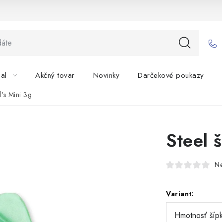
bal
Akčný tovar
Novinky
Darčekové poukazy
l's Mini 3g
Steel 
N
Variant: