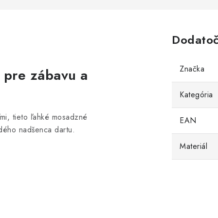
Dodatoč
Značka
pre zábavu a
Kategória
ľmi, tieto ľahké mosadzné
EAN
ždého nadšenca dartu.
Materiál