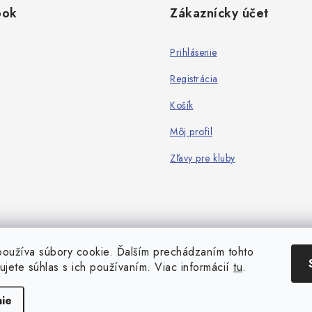
ook
Zákaznícky účet
Prihlásenie
Registrácia
Košík
Môj profil
Zľavy pre kluby
oužíva súbory cookie. Ďalším prechádzaním tohto
ujete súhlas s ich používaním. Viac informácií
tu
.
Copyright 2026
Game-Center.sk
. Všetky práva vyhradené.
Vytvoril Shoptet
ie