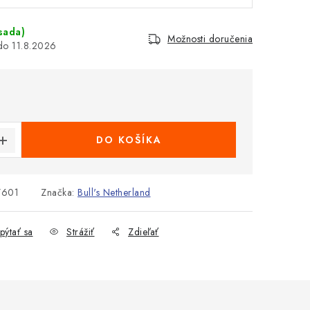
sada)
Možnosti doručenia
11.8.2026
cena:
DO KOŠÍKA
7601
Značka:
Bull's Netherland
pýtať sa
Strážiť
Zdieľať