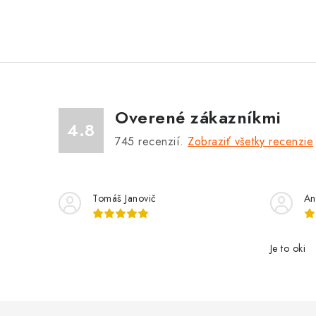
Overené zákazníkmi
4.8
745
recenzií.
Zobraziť všetky recenzie
Tomáš Janovič
An
Je to oki