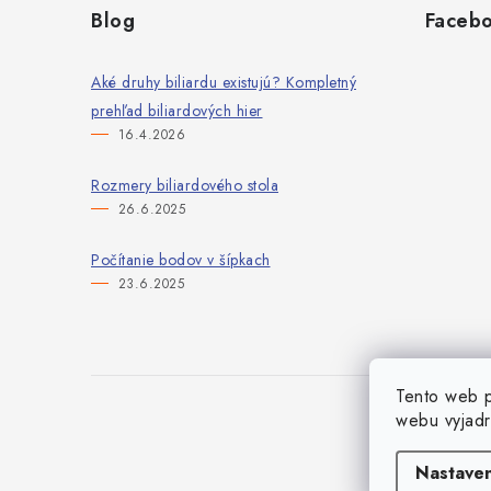
á
Blog
Faceb
p
ä
Aké druhy biliardu existujú? Kompletný
prehľad biliardových hier
t
16.4.2026
i
Rozmery biliardového stola
e
26.6.2025
Počítanie bodov v šípkach
23.6.2025
Tento web p
webu vyjadr
Nastaven