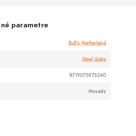
né parametre
Bull's Netherland
Steel šípky
8719075973240
Mosadz