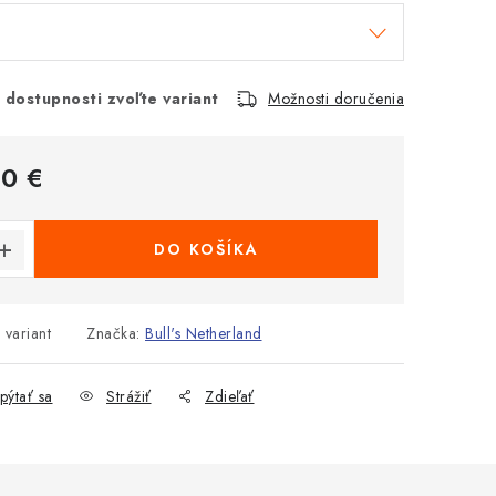
 dostupnosti zvoľte variant
Možnosti doručenia
90 €
cena:
DO KOŠÍKA
 variant
Značka:
Bull's Netherland
pýtať sa
Strážiť
Zdieľať