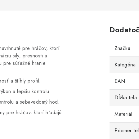
Dodatoč
navrhnuté pre hráčov, ktorí
Značka
áciu sily, presnosti a
u pre súťažné hranie.
Kategória
ť a štíhly profil.
EAN
ýkon a lepšiu kontrolu.
Dĺžka tela 
kontrolu a sebavedomý hod.
ny pre hráčov, ktorí hľadajú
Materiál
Priemer tel