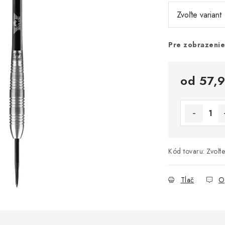
Pre zobrazenie
od
57,
Jednotková 
Kód tovaru:
Zvoľte
Tlač
O