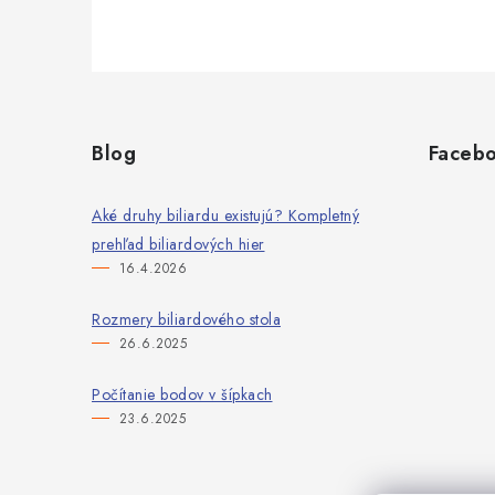
Z
á
Blog
Faceb
p
ä
Aké druhy biliardu existujú? Kompletný
prehľad biliardových hier
t
16.4.2026
i
Rozmery biliardového stola
e
26.6.2025
Počítanie bodov v šípkach
23.6.2025