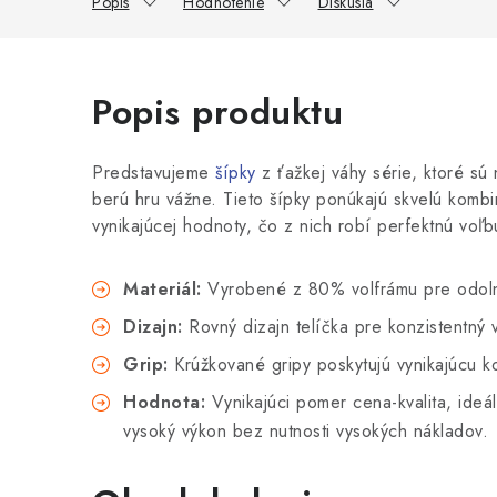
Popis
Hodnotenie
Diskusia
Popis produktu
Predstavujeme
šípky
z ťažkej váhy série, ktoré sú 
berú hru vážne. Tieto šípky ponúkajú skvelú kombin
vynikajúcej hodnoty, čo z nich robí perfektnú voľb
Materiál:
Vyrobené z 80% volfrámu pre odolnos
Dizajn:
Rovný dizajn telíčka pre konzistentný v
Grip:
Krúžkované gripy poskytujú vynikajúcu 
Hodnota:
Vynikajúci pomer cena-kvalita, ideál
vysoký výkon bez nutnosti vysokých nákladov.