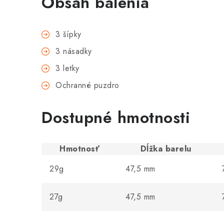
Obsah balenia
3 šípky
3 násadky
3 letky
Ochranné puzdro
Dostupné hmotnosti
Hmotnosť
Dĺžka barelu
29g
47,5 mm
27g
47,5 mm