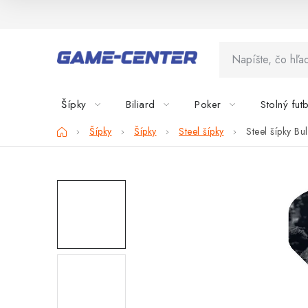
Prejsť
na
obsah
Šípky
Biliard
Poker
Stolný fut
Domov
Šípky
Šípky
Steel šípky
Steel šípky Bu