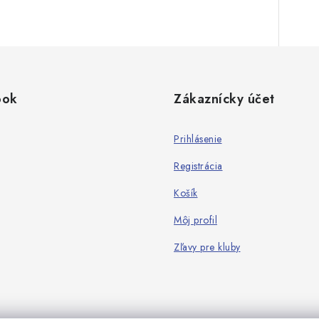
ook
Zákaznícky účet
Prihlásenie
Registrácia
Košík
Môj profil
Zľavy pre kluby