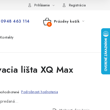
Prihlásenie
Registrácia
0948 463 114
Prázdny košík
NÁKUPNÝ
Kontakty
KOŠÍK
vacia lišta XQ Max
Podrobnosti hodnotenia
eohodnotené
vypredaná…