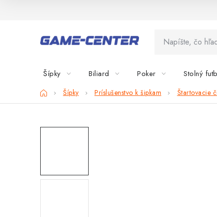
Prejsť
na
obsah
Šípky
Biliard
Poker
Stolný fut
Domov
Šípky
Príslušenstvo k šipkam
Štartovacie č