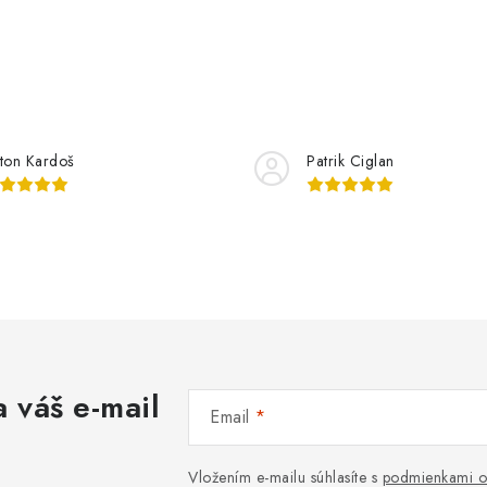
ton Kardoš
Patrik Ciglan
 váš e-mail
Email
Vložením e-mailu súhlasíte s
podmienkami o