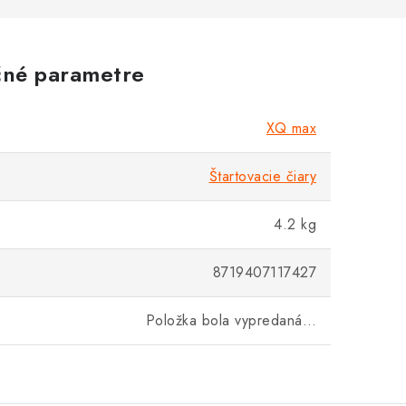
né parametre
XQ max
Štartovacie čiary
4.2 kg
8719407117427
Položka bola vypredaná…