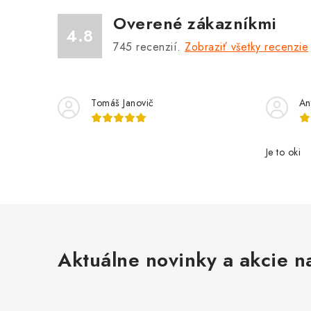
Overené zákazníkmi
4.8
745
recenzií.
Zobraziť všetky recenzie
Tomáš Janovič
An
Je to oki
Aktuálne novinky a akcie na