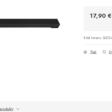
17,90 €
Jednotková 
Kód tovaru:
QD24
Tlač
O
 produkty