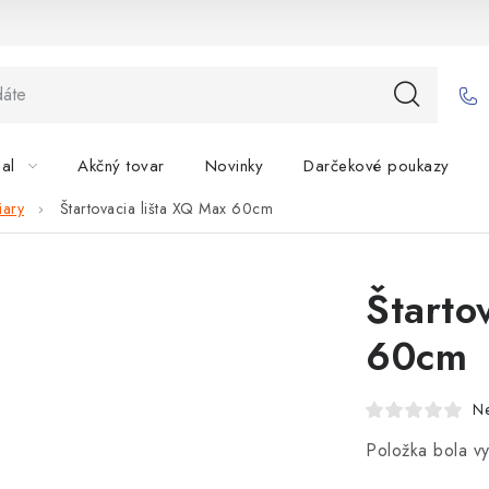
bal
Akčný tovar
Novinky
Darčekové poukazy
iary
Štartovacia lišta XQ Max 60cm
Štarto
60cm
N
Položka bola 