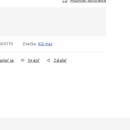
Možnosti doručenia
cena:
00170
Značka:
XQ max
pýtať sa
Strážiť
Zdieľať