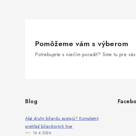
Pomôžeme vám s výberom
Potrebujete s niečím poradiť? Sme tu pre vás
Z
á
Blog
Faceb
p
ä
Aké druhy biliardu existujú? Kompletný
prehľad biliardových hier
t
16.4.2026