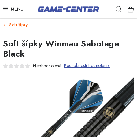
Prejsť
Hľad
na
obsah
Šípky
Soft šípky
Biliard
Soft šípky Winmau Sabotage
Poker
Black
Stolný futbal
Podrobnosti hodnotenia
Neohodnotené
Akčný tovar
Novinky
Darčekové poukazy
Kontakty