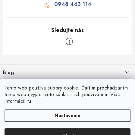
0948 463 114
Z
á
Blog
p
ä
Aké druhy biliardu existujú? Kompletný prehľad biliardových hier
Facebook
Tento web používa súbory cookie. Ďalším prechádzaním
t
16.4.2026
tohto webu vyjadrujete súhlas s ich používaním. Viac
i
informácií
tu
.
Zákaznícky účet
Rozmery biliardového stola
e
26.6.2025
Prihlásenie
Nastavenie
Informácie
Počítanie bodov v šípkach
Registrácia
Všeobecné obchodné podmienky
23.6.2025