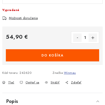
Vypredané
Možnosti doručenia
54,90 €
Jednotková cena:
DO KOŠÍKA
Kód tovaru:
242620
Značka:
Winmau
Tlač
Opýtať sa
Strážiť
Zdieľať
Popis