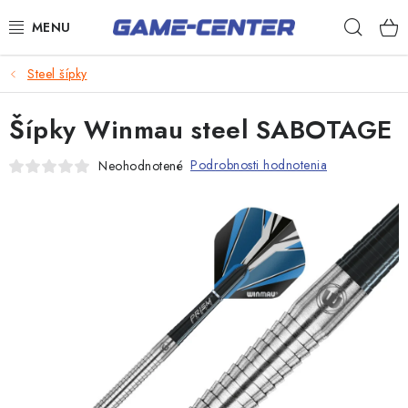
Prejsť
Hľad
na
obsah
Šípky
Steel šípky
Biliard
Šípky Winmau steel SABOTAGE
Poker
Podrobnosti hodnotenia
Neohodnotené
Stolný futbal
Akčný tovar
Novinky
Darčekové poukazy
Kontakty