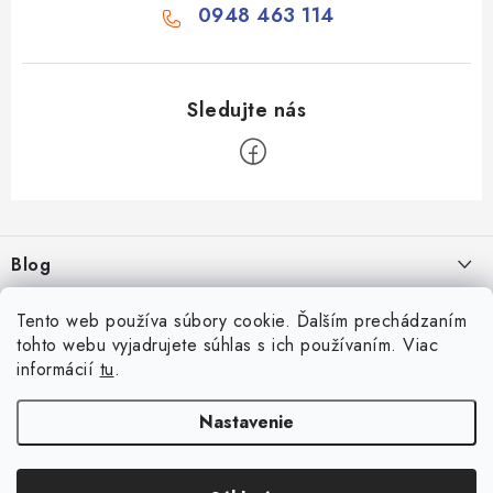
0948 463 114
Z
á
Blog
p
ä
Aké druhy biliardu existujú? Kompletný prehľad biliardových hier
Facebook
Tento web používa súbory cookie. Ďalším prechádzaním
t
16.4.2026
tohto webu vyjadrujete súhlas s ich používaním. Viac
i
informácií
tu
.
Zákaznícky účet
Rozmery biliardového stola
e
26.6.2025
Prihlásenie
Nastavenie
Informácie
Počítanie bodov v šípkach
Registrácia
Všeobecné obchodné podmienky
23.6.2025