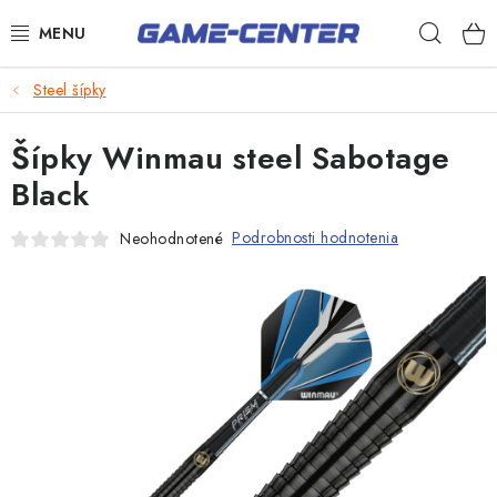
Prejsť
Hľad
na
obsah
Šípky
Steel šípky
Biliard
Šípky Winmau steel Sabotage
Poker
Black
Stolný futbal
Podrobnosti hodnotenia
Neohodnotené
Akčný tovar
Novinky
Darčekové poukazy
Kontakty