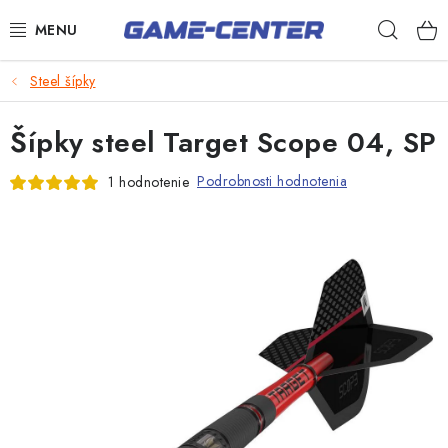
Prejsť
Hľad
na
obsah
Šípky
Steel šípky
Biliard
Šípky steel Target Scope 04, SP
Poker
Podrobnosti hodnotenia
1 hodnotenie
Stolný futbal
Akčný tovar
Novinky
Darčekové poukazy
Kontakty