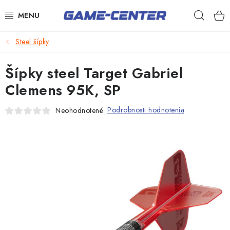
Prejsť
Hľad
na
obsah
Šípky
Steel šípky
Biliard
Šípky steel Target Gabriel
Poker
Clemens 95K, SP
Stolný futbal
Podrobnosti hodnotenia
Neohodnotené
Akčný tovar
Novinky
Darčekové poukazy
Kontakty