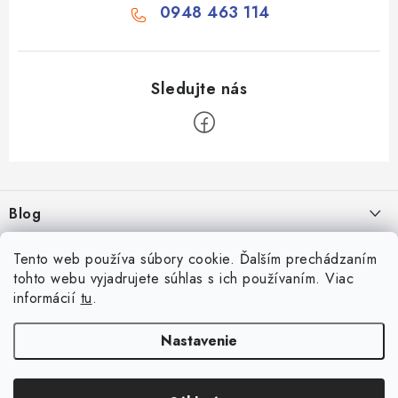
0948 463 114
Z
á
Blog
p
ä
Aké druhy biliardu existujú? Kompletný prehľad biliardových hier
Facebook
Tento web používa súbory cookie. Ďalším prechádzaním
t
16.4.2026
tohto webu vyjadrujete súhlas s ich používaním. Viac
i
informácií
tu
.
Zákaznícky účet
Rozmery biliardového stola
e
26.6.2025
Prihlásenie
Nastavenie
Informácie
Počítanie bodov v šípkach
Registrácia
Všeobecné obchodné podmienky
23.6.2025