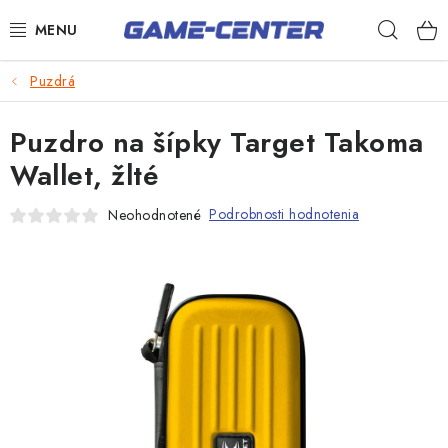
Prejsť
Hľad
na
obsah
Šípky
Puzdrá
Biliard
Puzdro na šípky Target Takoma
Poker
Wallet, žlté
Stolný futbal
Podrobnosti hodnotenia
Neohodnotené
Akčný tovar
Novinky
Darčekové poukazy
Kontakty