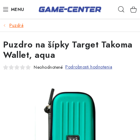
Prejsť
Hľad
na
obsah
Šípky
Puzdrá
Biliard
Puzdro na šípky Target Takoma
Poker
Wallet, aqua
Stolný futbal
Podrobnosti hodnotenia
Neohodnotené
Akčný tovar
Novinky
Darčekové poukazy
Kontakty