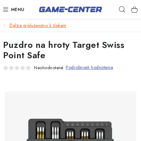
Prejsť
Hľad
na
obsah
Šípky
Ďalšie príslušenstvo k šípkam
Biliard
Puzdro na hroty Target Swiss
Poker
Point Safe
Stolný futbal
Podrobnosti hodnotenia
Neohodnotené
Akčný tovar
Novinky
Darčekové poukazy
Kontakty