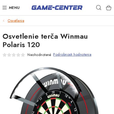
Prejsť
Hľad
na
obsah
Šípky
Osvetlenie
Biliard
Osvetlenie terča Winmau
Poker
Polaris 120
Stolný futbal
Podrobnosti hodnotenia
Neohodnotené
Akčný tovar
Novinky
Darčekové poukazy
Kontakty