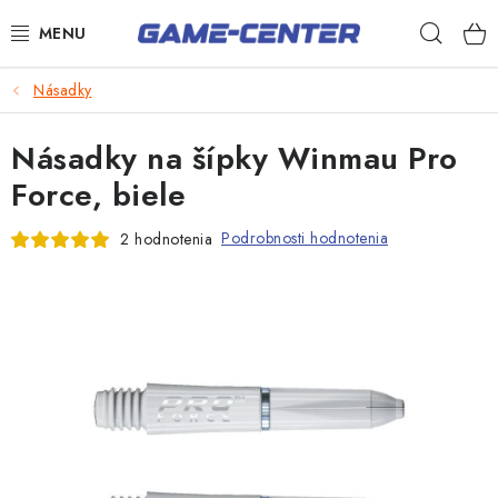
Prejsť
Hľad
na
obsah
Šípky
Násadky
Biliard
Násadky na šípky Winmau Pro
Poker
Force, biele
Stolný futbal
Podrobnosti hodnotenia
2 hodnotenia
Akčný tovar
Novinky
Darčekové poukazy
Kontakty