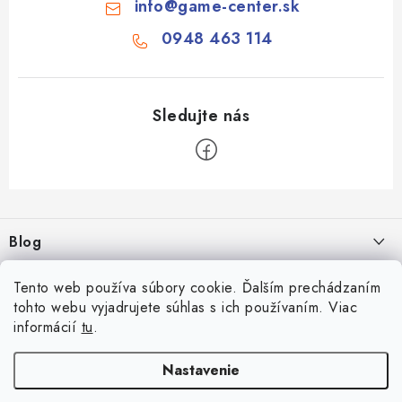
info
@
game-center.sk
0948 463 114
Z
á
Blog
p
ä
Aké druhy biliardu existujú? Kompletný prehľad biliardových hier
Facebook
Tento web používa súbory cookie. Ďalším prechádzaním
t
16.4.2026
tohto webu vyjadrujete súhlas s ich používaním. Viac
i
informácií
tu
.
Zákaznícky účet
Rozmery biliardového stola
e
26.6.2025
Prihlásenie
Nastavenie
Informácie
Počítanie bodov v šípkach
Registrácia