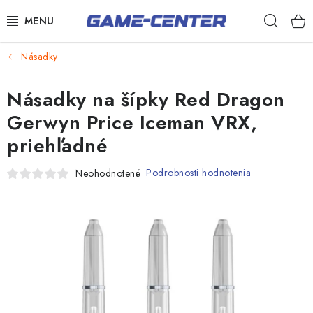
Prejsť
Hľad
na
obsah
Šípky
Násadky
Biliard
Násadky na šípky Red Dragon
Poker
Gerwyn Price Iceman VRX,
priehľadné
Stolný futbal
Akčný tovar
Podrobnosti hodnotenia
Neohodnotené
Novinky
Darčekové poukazy
Kontakty