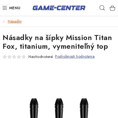
Prejsť
Hľad
na
obsah
Šípky
Násadky
Biliard
Násadky na šípky Mission Titan
Poker
Fox, titanium, vymeniteľný top
Stolný futbal
Podrobnosti hodnotenia
Neohodnotené
Akčný tovar
Novinky
Darčekové poukazy
Kontakty