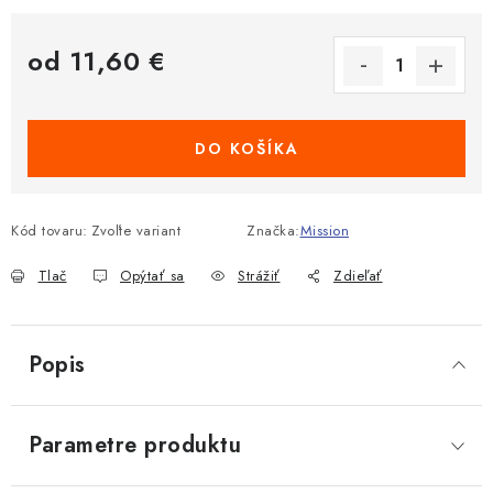
od
11,60 €
Jednotková cena:
DO KOŠÍKA
Kód tovaru:
Zvoľte variant
Značka:
Mission
Tlač
Opýtať sa
Strážiť
Zdieľať
Popis
Parametre produktu