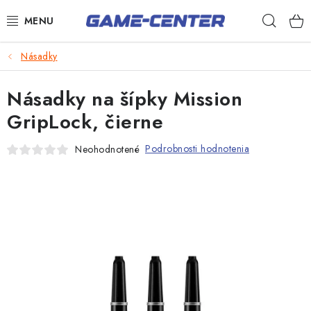
Prejsť
Hľad
na
obsah
Šípky
Násadky
Biliard
Násadky na šípky Mission
Poker
GripLock, čierne
Stolný futbal
Podrobnosti hodnotenia
Neohodnotené
Akčný tovar
Novinky
Darčekové poukazy
Kontakty