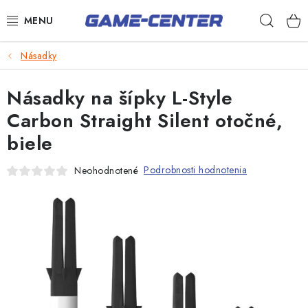
Prejsť
Hľad
na
obsah
Šípky
Násadky
Biliard
Násadky na šípky L-Style
Poker
Carbon Straight Silent otočné,
biele
Stolný futbal
Akčný tovar
Podrobnosti hodnotenia
Neohodnotené
Novinky
Darčekové poukazy
Kontakty