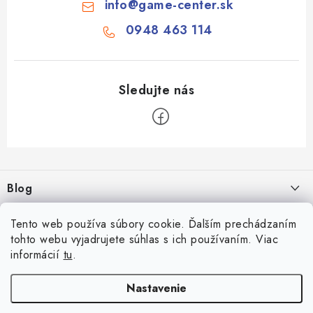
info
@
game-center.sk
0948 463 114
Z
á
Blog
p
ä
Aké druhy biliardu existujú? Kompletný prehľad biliardových hier
Facebook
Tento web používa súbory cookie. Ďalším prechádzaním
t
16.4.2026
tohto webu vyjadrujete súhlas s ich používaním. Viac
i
informácií
tu
.
Zákaznícky účet
Rozmery biliardového stola
e
26.6.2025
Prihlásenie
Nastavenie
Informácie
Počítanie bodov v šípkach
Registrácia