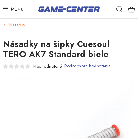
Prejsť
Hľad
na
obsah
Šípky
Násadky
Biliard
Násadky na šípky Cuesoul
Poker
TERO AK7 Standard biele
Stolný futbal
Podrobnosti hodnotenia
Neohodnotené
Akčný tovar
Novinky
Darčekové poukazy
Kontakty