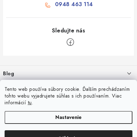
0948 463 114
Z
á
Blog
p
ä
Aké druhy biliardu existujú? Kompletný prehľad biliardových hier
Facebook
Tento web používa súbory cookie. Ďalším prechádzaním
t
16.4.2026
tohto webu vyjadrujete súhlas s ich používaním. Viac
i
informácií
tu
.
Zákaznícky účet
Rozmery biliardového stola
e
26.6.2025
Prihlásenie
Nastavenie
Informácie
Počítanie bodov v šípkach
Registrácia
Všeobecné obchodné podmienky
23.6.2025