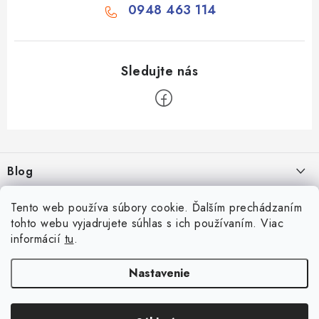
0948 463 114
Z
á
Blog
p
ä
Aké druhy biliardu existujú? Kompletný prehľad biliardových hier
Facebook
Tento web používa súbory cookie. Ďalším prechádzaním
t
16.4.2026
tohto webu vyjadrujete súhlas s ich používaním. Viac
i
informácií
tu
.
Zákaznícky účet
Rozmery biliardového stola
e
26.6.2025
Prihlásenie
Nastavenie
Informácie
Počítanie bodov v šípkach
Registrácia
Všeobecné obchodné podmienky
23.6.2025