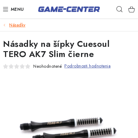
Prejsť
Hľad
na
obsah
Šípky
Násadky
Biliard
Násadky na šípky Cuesoul
Poker
TERO AK7 Slim čierne
Stolný futbal
Podrobnosti hodnotenia
Neohodnotené
Akčný tovar
Novinky
Darčekové poukazy
Kontakty