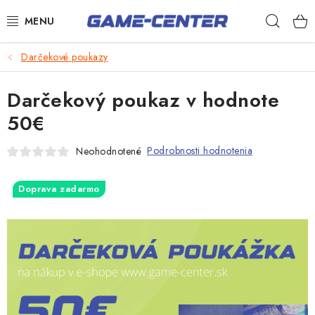
Prejsť
Hľad
na
obsah
Šípky
Darčekové poukazy
Biliard
Darčekový poukaz v hodnote
Poker
50€
Stolný futbal
Podrobnosti hodnotenia
Neohodnotené
Akčný tovar
Doprava zadarmo
Novinky
Darčekové poukazy
Kontakty