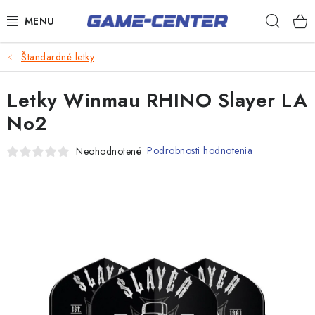
Prejsť
Hľad
na
obsah
Šípky
Štandardné letky
Biliard
Letky Winmau RHINO Slayer LA
Poker
No2
Stolný futbal
Podrobnosti hodnotenia
Neohodnotené
Akčný tovar
Novinky
Darčekové poukazy
Kontakty