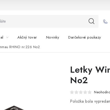
bal
Akčný tovar
Novinky
Darčekové poukazy
inmau RHINO nr.226 No2
Letky Wi
No2
Neohodno
Položka bola vypred