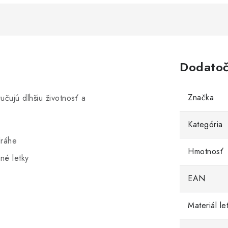
Dodatoč
Značka
čujú dlhšiu životnosť a
Kategória
dráhe
Hmotnosť
né letky
EAN
Materiál le