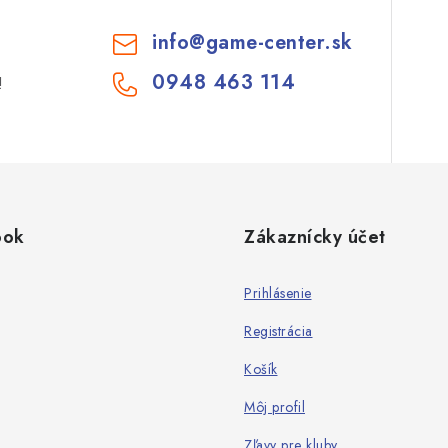
info
@
game-center.sk
0948 463 114
!
ook
Zákaznícky účet
Prihlásenie
Registrácia
Košík
Môj profil
Zľavy pre kluby