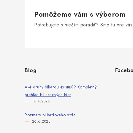
Pomôžeme vám s výberom
Potrebujete s niečím poradiť? Sme tu pre vás
Z
á
Blog
Faceb
p
ä
Aké druhy biliardu existujú? Kompletný
prehľad biliardových hier
t
16.4.2026
i
Rozmery biliardového stola
e
26.6.2025