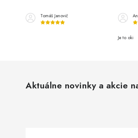
Tomáš Janovič
An
Je to oki
Aktuálne novinky a akcie na