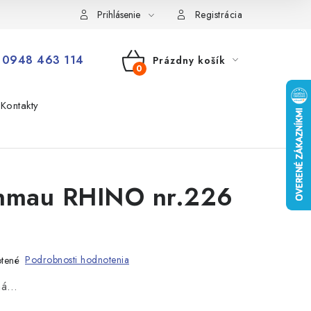
Prihlásenie
Registrácia
0948 463 114
Prázdny košík
NÁKUPNÝ
Kontakty
KOŠÍK
nmau RHINO nr.226
Podrobnosti hodnotenia
tené
aná…