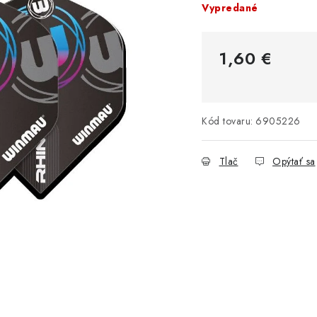
Vypredané
1,60 €
Jednotková cena:
Kód tovaru:
6905226
Tlač
Opýtať sa