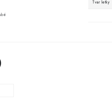
Tvar letky
rubé
)