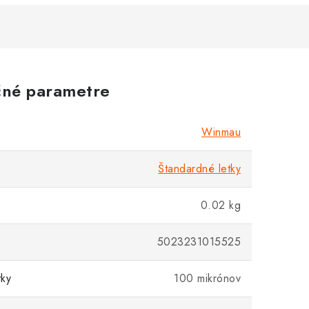
né parametre
Winmau
Štandardné letky
0.02 kg
5023231015525
tky
100 mikrónov