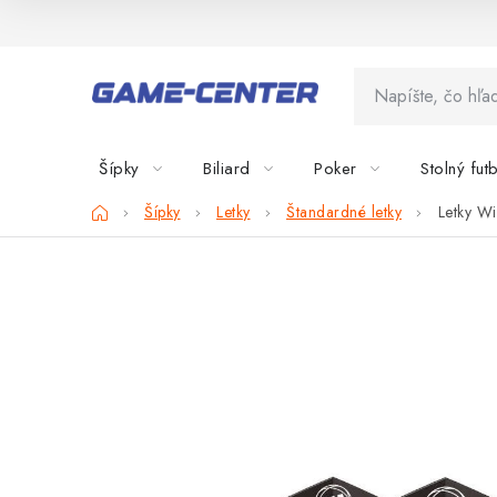
Prejsť
na
obsah
Šípky
Biliard
Poker
Stolný fut
Domov
Šípky
Letky
Štandardné letky
Letky W