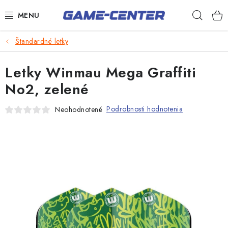
Prejsť
Hľad
na
obsah
Šípky
Štandardné letky
Biliard
Letky Winmau Mega Graffiti
Poker
No2, zelené
Stolný futbal
Podrobnosti hodnotenia
Neohodnotené
Akčný tovar
Novinky
Darčekové poukazy
Kontakty