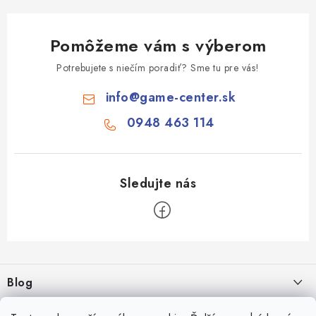
Pomôžeme vám s výberom
Potrebujete s niečím poradiť? Sme tu pre vás!
info
@
game-center.sk
0948 463 114
Z
á
Blog
p
ä
Aké druhy biliardu existujú? Kompletný prehľad biliardových hier