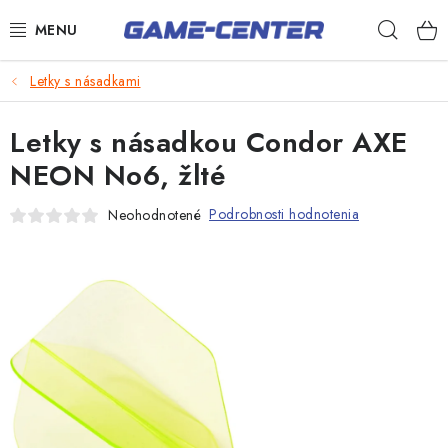
Prejsť
Hľad
na
obsah
Šípky
Letky s násadkami
Biliard
Letky s násadkou Condor AXE
Poker
NEON No6, žlté
Stolný futbal
Podrobnosti hodnotenia
Neohodnotené
Akčný tovar
Novinky
Darčekové poukazy
Kontakty