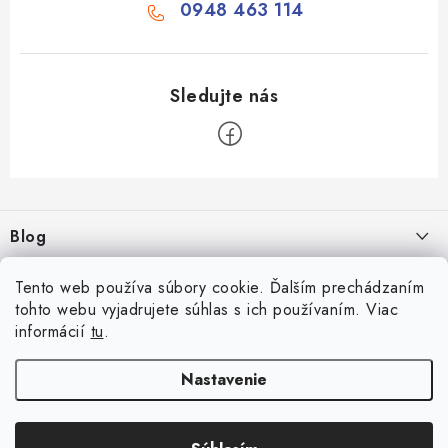
0948 463 114
Z
á
Blog
p
ä
Aké druhy biliardu existujú? Kompletný prehľad biliardových hier
Facebook
Tento web používa súbory cookie. Ďalším prechádzaním
t
16.4.2026
tohto webu vyjadrujete súhlas s ich používaním. Viac
i
informácií
tu
.
Zákaznícky účet
Rozmery biliardového stola
e
26.6.2025
Prihlásenie
Nastavenie
Informácie
Počítanie bodov v šípkach
Registrácia
Všeobecné obchodné podmienky
23.6.2025