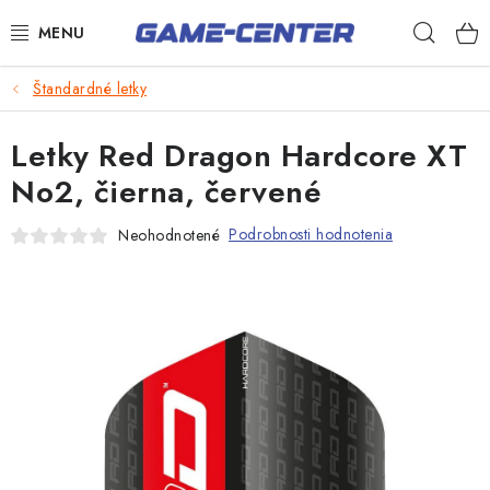
Prejsť
Hľad
na
obsah
Šípky
Štandardné letky
Biliard
Letky Red Dragon Hardcore XT
Poker
No2, čierna, červené
Stolný futbal
Podrobnosti hodnotenia
Neohodnotené
Akčný tovar
Novinky
Darčekové poukazy
Kontakty